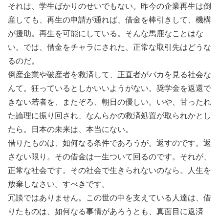
それは、学生ばかりのせいでもない。昨今の企業再生は倒
産しても、再生の申請が通れば、借金を棒引きして、機構
が援助。再生を可能にしている。そんな馬鹿なことはな
い。では、借金をチャラにされた、正常な取引先はどうな
るのだ。
倒産企業や破産者を救済して、正直者がバカを見る社会な
んて。狂っているとしかいいようがない。奨学金を返還で
きない若者を、またぞろ、朝日の優しい。いや、甘ったれ
た論理に振り回され、なんらかの救済処置が取られかとし
たら。日本の未来は、本当にない。
借りたものは、如何なる条件であろうが。返すのです。返
さない限り。その借金は一生ついて回るのです。それが、
正常な社会です。その社会で生きられないのなら。人生を
放棄しなさい。すべきです。
冗談ではありません。この世の中を支えている人達は、借
りたものは、如何なる事情があろうとも、真面目に返済