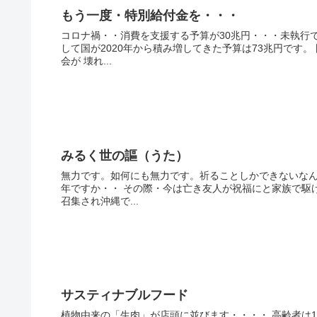
もう一度・特別給付金を・・・
コロナ禍・・消費を支援する予算が30兆円・・・未執行
して国が2020年から積み増してきた予算は73兆円です
会が 壊れ...
みるく世の謳（うた）
無力です。如何にも無力です。祈ることしかできないなん
年ですか・・ その際・今は亡き友人が祝福にと家族で駆
召集され沖縄で...
サスティナブルフード
植物由来の「生肉」が店頭に並びます・・・・ 高齢者は