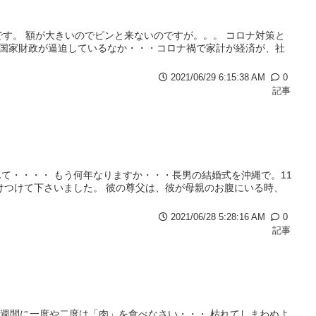
です。 額が大きいのでピンと来ないのですが。。。 コロナ対策と
。 国家財政が逼迫しているなか・・・コロナ禍で家計が経済が、社
2021/06/29 6:15:38 AM
0
記事
て・・・・ もう何年なりますか・・・長男の結婚式を沖縄で。11
けつけて下さいました。 彼の尊父は、彼が母親のお腹にいる時、
2021/06/28 5:28:16 AM
0
記事
1週間に一度や二度は「肉」を食べなさい・・・ 枯れてしまわぬよ