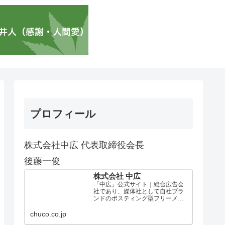
プロフィール
株式会社中広 代表取締役会長
後藤一俊
株式会社 中広
「中広」公式サイト｜総合広告会
社であり、媒体社として自社ブラ
ンドのポスティング型フリーメデ
ィア、ハッピーメディア®『地域み
っちゃく生活情報誌®』を全国で
chuco.co.jp
1100万部以上展開しています。