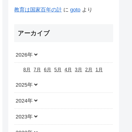
教育は国家百年の計
に
goto
より
アーカイブ
2026年
8月
7月
6月
5月
4月
3月
2月
1月
2025年
2024年
2023年