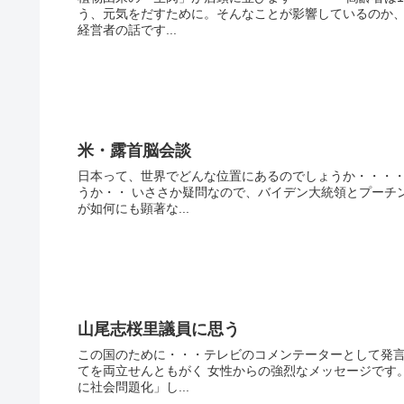
う、元気をだすために。そんなことが影響しているのか、
経営者の話です...
米・露首脳会談
日本って、世界でどんな位置にあるのでしょうか・・・・
うか・・ いささか疑問なので、バイデン大統領とプーチ
が如何にも顕著な...
山尾志桜里議員に思う
この国のために・・・テレビのコメンテーターとして発言
てを両立せんともがく 女性からの強烈なメッセージです
に社会問題化」し...