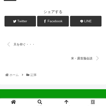
シェアする
Twitter
Facebook
LINE
天を仰ぐ・・・
米・露首脳会談
ホーム
記事
© 2022 中広会長ブログ.