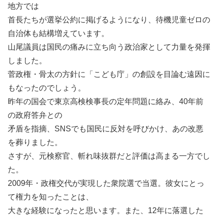
地方では
首長たちが選挙公約に掲げるようになり、待機児童ゼロの
自治体も結構増えています。
山尾議員は国民の痛みに立ち向う政治家として力量を発揮
しました。
菅政権・骨太の方針に「こども庁」の創設を目論む遠因に
もなったのでしょう。
昨年の国会で東京高検検事長の定年問題に絡み、40年前
の政府答弁との
矛盾を指摘、SNSでも国民に反対を呼びかけ、あの改悪
を葬りました。
さすが、元検察官、斬れ味抜群だと評価は高まる一方でし
た。
2009年・政権交代が実現した衆院選で当選。彼女にとっ
て権力を知ったことは、
大きな経験になったと思います。また、12年に落選した