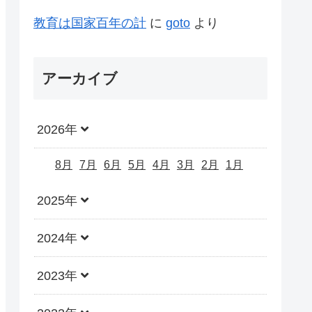
教育は国家百年の計
に
goto
より
アーカイブ
2026年
8月
7月
6月
5月
4月
3月
2月
1月
2025年
2024年
2023年