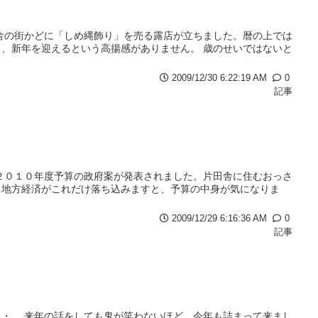
舎の街かどに「しめ縄飾り」を売る露店が立ちました。暦の上では
、新年を迎えるという高揚感がありません。 歳のせいではないと
2009/12/30 6:22:19 AM
0
記事
２０１０年度予算の政府案が発表されました。片田舎に住むおっさ
、地方経済がこれだけ落ち込みますと、予算の中身が気になりま
2009/12/29 6:16:36 AM
0
記事
・。 来年の話をしても鬼が笑わないほど、今年も詰まって来まし