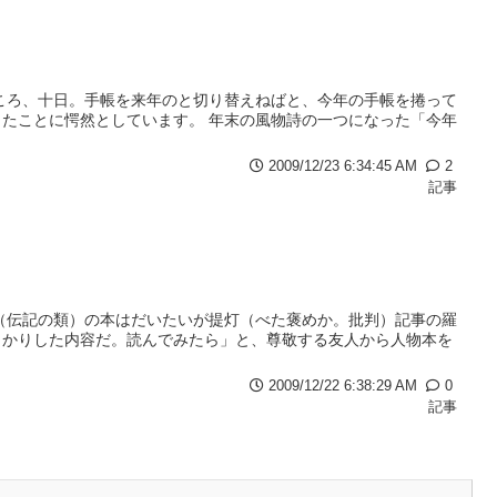
ころ、十日。手帳を来年のと切り替えねばと、今年の手帳を捲って
たことに愕然としています。 年末の風物詩の一つになった「今年
2009/12/23 6:34:45 AM
2
記事
（伝記の類）の本はだいたいが提灯（べた褒めか。批判）記事の羅
っかりした内容だ。読んでみたら」と、尊敬する友人から人物本を
2009/12/22 6:38:29 AM
0
記事