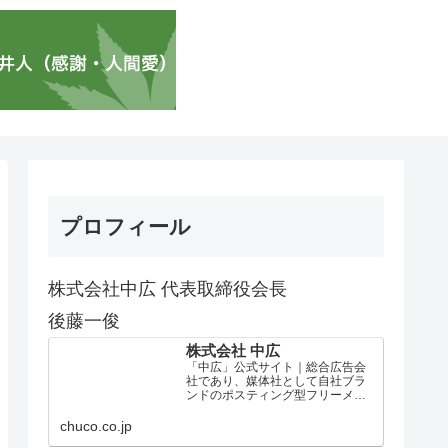
プロフィール
株式会社中広 代表取締役会長
後藤一俊
株式会社 中広
「中広」公式サイト｜総合広告会
社であり、媒体社として自社ブラ
ンドのポスティング型フリーメデ
ィア、ハッピーメディア®『地域み
っちゃく生活情報誌®』を全国で
chuco.co.jp
1100万部以上展開しています。