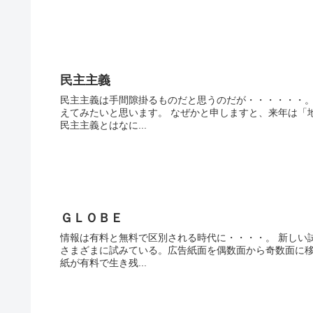
民主主義
民主主義は手間隙掛るものだと思うのだが・・・・・・。
えてみたいと思います。 なぜかと申しますと、来年は「
民主主義とはなに...
ＧＬＯＢＥ
情報は有料と無料で区別される時代に・・・・。 新しい
さまざまに試みている。広告紙面を偶数面から奇数面に移
紙が有料で生き残...