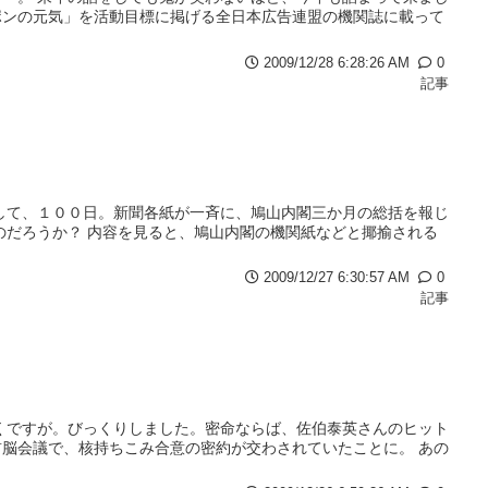
ポンの元気」を活動目標に掲げる全日本広告連盟の機関誌に載って
2009/12/28 6:28:26 AM
0
記事
して、１００日。新聞各紙が一斉に、鳩山内閣三か月の総括を報じ
のだろうか？ 内容を見ると、鳩山内閣の機関紙などと揶揄される
2009/12/27 6:30:57 AM
0
記事
くですが。びっくりしました。密命ならば、佐伯泰英さんのヒット
脳会議で、核持ちこみ合意の密約が交わされていたことに。 あの