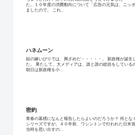
た。１０年度の消費動向について「広告の元気は、ニッ
ましたので。 これ...
ハネムーン
姑の嫁いびりでは、興ざめだ・・・・・。 新政権が誕生
た。 果たして、大メディアは、誰と誰の総括をしている
朝日は新政権を小...
密約
青春の墓標になんと報告したらよいのだろうか？ 何とな
シリーズですが。４０年前、ワシントンで行われた日米首
当時を思い出すの...