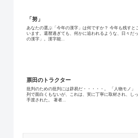
「努」
あなたの選ぶ「今年の漢字」は何ですか？ 今年も残すと
います。還暦過ぎても、何かに追われるような、日々だっ
の漢字」。漢字能...
票田のトラクター
批判のための批判には辟易だ・・・・・。 「人物モノ」
列で面白くもないが、これは、実に丁寧に取材され、し
手渡された。 著者...