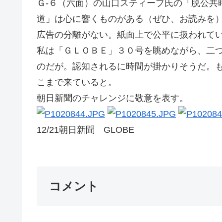
Ｇ-６（六面）の山口スティーブ氏の「脱公共
道」は心に響くものがある（ぜひ、お読みを
広告の分離がない。紙面上で公平に扱われて
私は「ＧＬＯＢＥ」３０号を眺めながら、二
のだが。認知されるに時間が掛かりそうだ。
こまで来ていると。
朝日新聞のチャレンジに敬
12/21朝日新聞 GLOBE
コメント