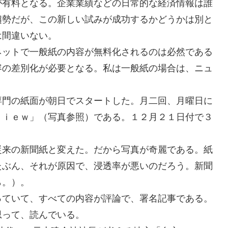
が有料となる。企業業績などの日常的な経済情報は誰
趨勢だが、この新しい試みが成功するかどうかは別と
は間違いない。
ネットで一般紙の内容が無料化されるのは必然である
容の差別化が必要となる。私は一般紙の場合は、ニュ
専門の紙面が朝日でスタートした。月二回、月曜日に
ｖｉｅｗ」（写真参照）である。１２月２１日付で３
従来の新聞紙と変えた。だから写真が奇麗である。紙
たぶん、それが原因で、浸透率が悪いのだろう。新聞
ら。）。
っていて、すべての内容が評論で、署名記事である。
思って、読んでいる。