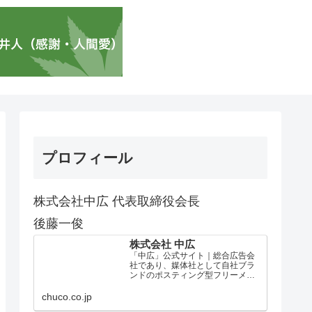
プロフィール
株式会社中広 代表取締役会長
後藤一俊
株式会社 中広
「中広」公式サイト｜総合広告会
社であり、媒体社として自社ブラ
ンドのポスティング型フリーメデ
ィア、ハッピーメディア®『地域み
っちゃく生活情報誌®』を全国で
chuco.co.jp
1100万部以上展開しています。