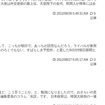
。大使は外交使節の最上位、天皇陛下の名代、民間人が簡単には会
2012/08/28 5:49:31 AM
6
記事
して、こっちが朝日で。あっちが読売なんだろう。ライバルが衝突
のろくでもない、すばらしき予想外」と題した8/22付朝日新聞と
2012/08/27 6:05:17 AM
0
記事
ほど、こう言うことか。と、勉強になりましたので。おさらいの意
編集委員のコラム「水説」です。 日本政府は、韓国大統領の一連