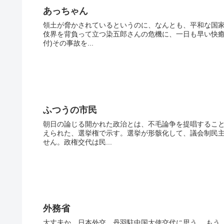
あっちゃん
領土が脅かされているというのに、なんとも、平和な国家
伎界を背負って立つ染五郎さんの危機に、一日も早い快癒
付)その事故を...
ふつうの市民
朝日の論じる開かれた政治とは、不毛論争を提唱すること
えられた、選挙権で示す。選挙が形骸化して、議会制民
せん。政権交代は民...
外務省
大丈夫か、日本外交、丹羽駐中国大使交代に思う。 もう