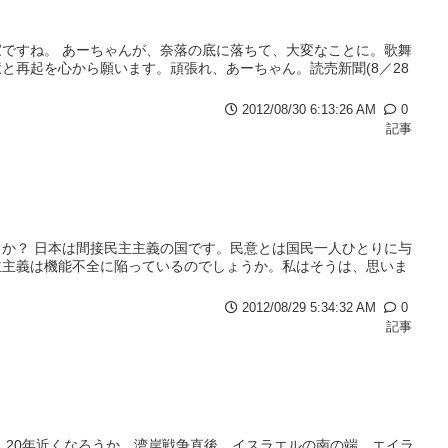
ですね。 あーちゃんが、奈落の底に落ちて、大変なことに。歌舞
と再起を心から願います。頑張れ、あーちゃん。読売新聞(8／28
2012/08/30 6:13:26 AM
0
記事
か？ 日本は間接民主主義の国です。民意とは国民一人ひとりに与
主主義は機能不全に陥っているのでしょうか。私はそうは、思いま
2012/08/29 5:34:32 AM
0
記事
、20年近くなろうか。湾岸戦争直後、イスラエルの南の端、エイラ