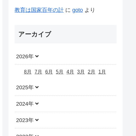
教育は国家百年の計
に
goto
より
アーカイブ
2026年
8月
7月
6月
5月
4月
3月
2月
1月
2025年
2024年
2023年