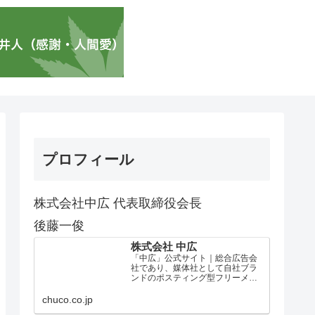
プロフィール
株式会社中広 代表取締役会長
後藤一俊
株式会社 中広
「中広」公式サイト｜総合広告会
社であり、媒体社として自社ブラ
ンドのポスティング型フリーメデ
ィア、ハッピーメディア®『地域み
っちゃく生活情報誌®』を全国で
chuco.co.jp
1100万部以上展開しています。