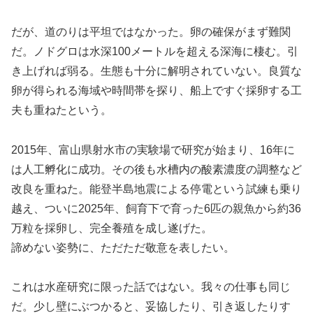
だが、道のりは平坦ではなかった。卵の確保がまず難関
だ。ノドグロは水深100メートルを超える深海に棲む。引
き上げれば弱る。生態も十分に解明されていない。良質な
卵が得られる海域や時間帯を探り、船上ですぐ採卵する工
夫も重ねたという。
2015年、富山県射水市の実験場で研究が始まり、16年に
は人工孵化に成功。その後も水槽内の酸素濃度の調整など
改良を重ねた。能登半島地震による停電という試練も乗り
越え、ついに2025年、飼育下で育った6匹の親魚から約36
万粒を採卵し、完全養殖を成し遂げた。
諦めない姿勢に、ただただ敬意を表したい。
これは水産研究に限った話ではない。我々の仕事も同じ
だ。少し壁にぶつかると、妥協したり、引き返したりす