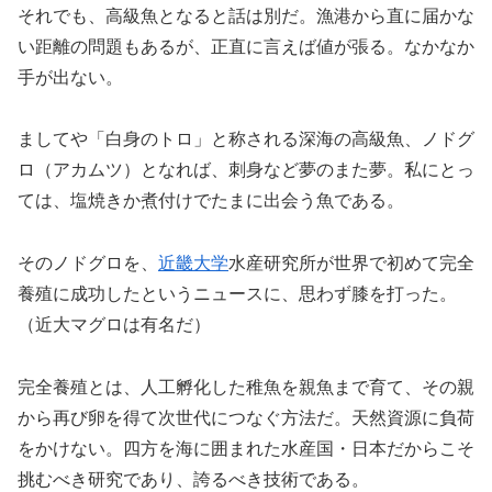
それでも、高級魚となると話は別だ。漁港から直に届かな
い距離の問題もあるが、正直に言えば値が張る。なかなか
手が出ない。
ましてや「白身のトロ」と称される深海の高級魚、ノドグ
ロ（アカムツ）となれば、刺身など夢のまた夢。私にとっ
ては、塩焼きか煮付けでたまに出会う魚である。
そのノドグロを、
近畿大学
水産研究所が世界で初めて完全
養殖に成功したというニュースに、思わず膝を打った。
（近大マグロは有名だ）
完全養殖とは、人工孵化した稚魚を親魚まで育て、その親
から再び卵を得て次世代につなぐ方法だ。天然資源に負荷
をかけない。四方を海に囲まれた水産国・日本だからこそ
挑むべき研究であり、誇るべき技術である。