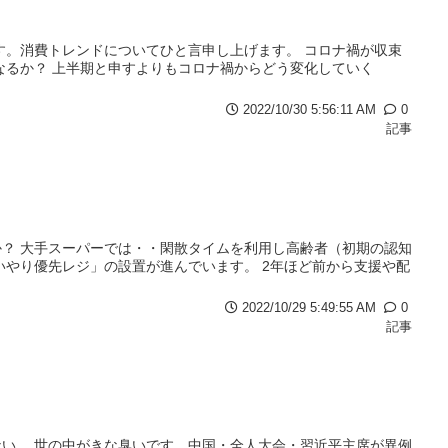
す。消費トレンドについてひと言申し上げます。 コロナ禍が収束
なるか？ 上半期と申すよりもコロナ禍からどう変化していく
2022/10/30 5:56:11 AM
0
記事
？ 大手スーパーでは・・閑散タイムを利用し高齢者（初期の認知
いやり優先レジ」の設置が進んでいます。 2年ほど前から支援や配
2022/10/29 5:49:55 AM
0
記事
い。 世の中がきな臭いです。中国・全人大会・習近平主席が異例