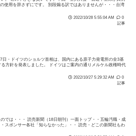
力の使用を辞さずにです。 別段煽る訳ではありませんが・・・台湾
2022/10/28 5:55:04 AM
0
記事
17日・ドイツのショルツ首相は、国内にある原子力発電所の全3基
にする方針を発表しました。 ドイツはご案内の通りメルケル政権時代
2022/10/27 5:29:32 AM
0
記事
のでは・・・ 読売新聞（18日朝刊）一面トップ・・五輪汚職・成
・・スポンサー各社「知らなかった」・・ 読売・どこの新聞社もわ