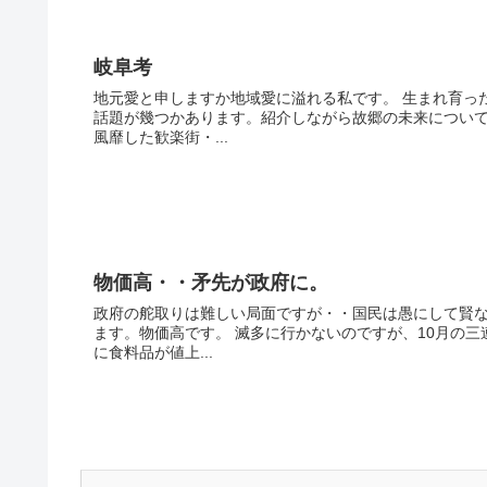
岐阜考
地元愛と申しますか地域愛に溢れる私です。 生まれ育っ
話題が幾つかあります。紹介しながら故郷の未来について
風靡した歓楽街・...
物価高・・矛先が政府に。
政府の舵取りは難しい局面ですが・・国民は愚にして賢な
ます。物価高です。 滅多に行かないのですが、10月の
に食料品が値上...