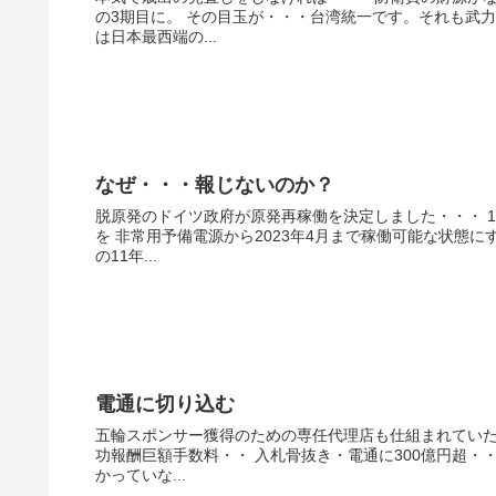
の3期目に。 その目玉が・・・台湾統一です。それも武
は日本最西端の...
なぜ・・・報じないのか？
脱原発のドイツ政府が原発再稼働を決定しました・・・ 
を 非常用予備電源から2023年4月まで稼働可能な状態
の11年...
電通に切り込む
五輪スポンサー獲得のための専任代理店も仕組まれていた
功報酬巨額手数料・・ 入札骨抜き・電通に300億円超・
かっていな...