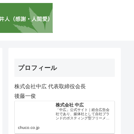
プロフィール
株式会社中広 代表取締役会長
後藤一俊
株式会社 中広
「中広」公式サイト｜総合広告会
社であり、媒体社として自社ブラ
ンドのポスティング型フリーメデ
ィア、ハッピーメディア®『地域み
っちゃく生活情報誌®』を全国で
chuco.co.jp
1100万部以上展開しています。