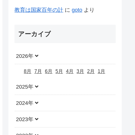
教育は国家百年の計
に
goto
より
アーカイブ
2026年
8月
7月
6月
5月
4月
3月
2月
1月
2025年
2024年
2023年