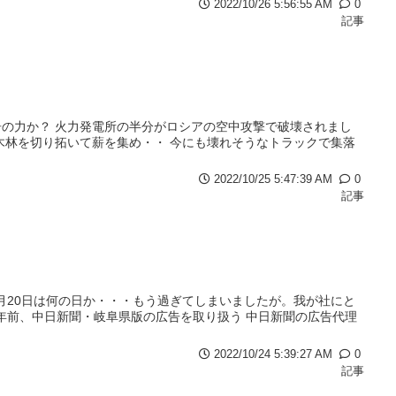
2022/10/26 5:56:55 AM
0
記事
の力か？ 火力発電所の半分がロシアの空中攻撃で破壊されまし
木林を切り拓いて薪を集め・・ 今にも壊れそうなトラックで集落
2022/10/25 5:47:39 AM
0
記事
月20日は何の日か・・・もう過ぎてしまいましたが。我が社にと
5年前、中日新聞・岐阜県版の広告を取り扱う 中日新聞の広告代理
2022/10/24 5:39:27 AM
0
記事