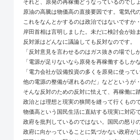
それと、原発の再稼働どうなっているのでし
原油の高騰は物価高の直接要因です。電気代の
これをなんとかするのは政治ではないですか・
岸田首相は言明しました。未だに検討会が始
反対派はどんなに議論しても反対なのです。
「反対意見を言わせるのはガス抜きの場でし
「電源が足りないなら原発を再稼働するしか
「電力会社が設備投資の多くを原発に使って
他の電源の整備が遅れるのだ」などというが
そんな反対のための反対に怯えて、再稼働に
政治とは理想と現実の狭間を縫って行くもの
物価高という国民生活に直結する現実に対応
政府を批判しているのではない。国民の怒り
政府に向かっていることに気づかない政府が