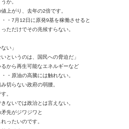
ょうか。
値上がり、去年の2倍です。
・・7月12日に原発9基を稼働させると
まっただけでその兆候すらない。
かない」
ないというのは、国民への脅迫だ」
いるから再生可能なエネルギーなど
・・・原油の高騰には触れない。
踏み切らない政府の弱腰。
です。
できないでは政治とは言えない。
の矛先がジワジワと
じれったいのです。