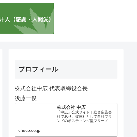
プロフィール
株式会社中広 代表取締役会長
後藤一俊
株式会社 中広
「中広」公式サイト｜総合広告会
社であり、媒体社として自社ブラ
ンドのポスティング型フリーメデ
ィア、ハッピーメディア®『地域み
っちゃく生活情報誌®』を全国で
chuco.co.jp
1100万部以上展開しています。