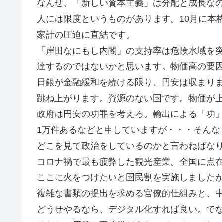
なんせ、「新しい資本主義」は分配と成長な
人には限度というものがあります。10月に本
家計の圧迫に直結です。
「岸田なにもし内閣」の支持率は危険水域を
達するのではないかと思います。物価高の要
日銀が金融緩和を続ける限り、円安は収まり
跳ね上がります。資源のない国です。物価が
政府は円安の功罪を考えろ。輸出による「功
1万件あるなどと申していますが・・・そんな
どこを見て政治をしているのかと言わねばな
コロナ禍で最も疲弊した観光産業。全国に点
ここに火をつけたいと国民割を実施しました
複雑な書類の提出を求める官僚的仕組みと、
どうせやるなら、デジタル化すれば良い。で