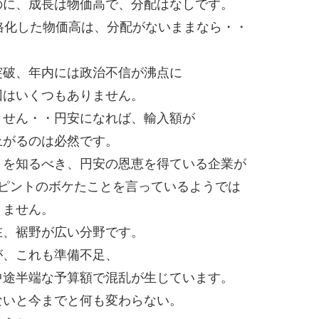
のに、成長は物価高で、分配はなしです。
格化した物価高は、分配がないままなら・・
突破、年内には政治不信が沸点に
因はいくつもありません。
ません・・円安になれば、輸入額が
上がるのは必然です。
」を知るべき、円安の恩恵を得ている企業が
ピントのボケたことを言っているようでは
りません。
在、裾野が広い分野です。
が、これも準備不足、
中途半端な予算額で混乱が生じています。
ないと今までと何も変わらない。