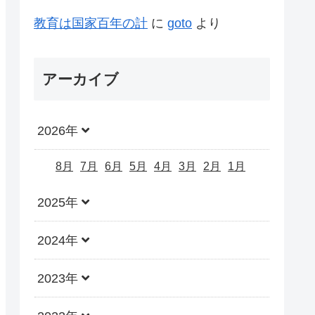
教育は国家百年の計
に
goto
より
アーカイブ
2026年
8月
7月
6月
5月
4月
3月
2月
1月
2025年
2024年
2023年