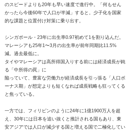
のスピードよりも20年も早い速度で進行中。「何もせん
かったら今後60年で人口が半減」すると。少子化を国家
的な課題と位置付け対策に乗り出す。
シンガポール・23年に出生率0.97初めて1を割り込んだ。
マレーシアも25年1〜3月の出生率が前年同期比11.5%
減。過去最低に。
タイやマレーシアは高所得国入りする前には経済成長が鈍
る「中所得の罠」に
陥っていて、豊富な労働力が経済成長を引っ張る「人口ボ
ーナス期」が想定よりも短くなれば成長戦略も狂ってくる
と焦っている。
一方では、フィリピンのように24年に1億1900万人を超
え、30年には日本を追い抜くと推計される国もあり、東
安アジアでは人口が減少する国と増える国で二極化してい