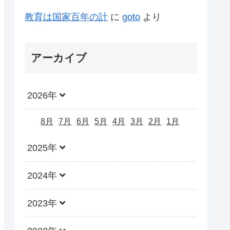
教育は国家百年の計
に
goto
より
アーカイブ
2026年
8月
7月
6月
5月
4月
3月
2月
1月
2025年
2024年
2023年