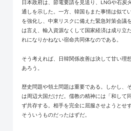
日本政府は、節電要請を見送り、LNGや石炭
通しを示した。一方、韓国もまた事情は似てい
を強化し、中東リスクに備えた緊急対策会議
は言え、輸入資源なくして国家経済は成り立
れになりかねない宿命共同体なのである。
そう考えれば、日韓関係改善は決して甘い理
あろう。
歴史問題や領土問題は重要である。しかし、
は周辺大国だけだ。儒教の精神には「和して
ず共存する。相手を完全に屈服させようとせ
そういうものだったはずだ。