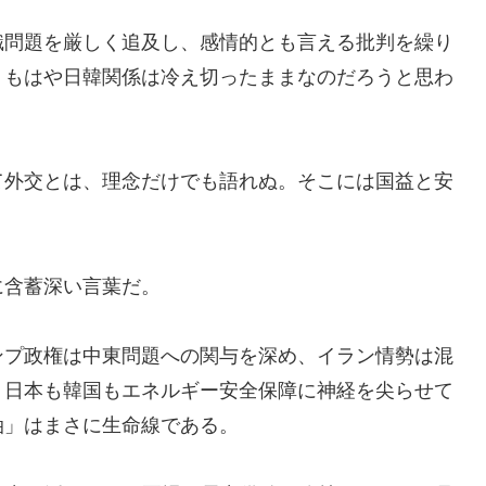
識問題を厳しく追及し、感情的とも言える批判を繰り
、もはや日韓関係は冷え切ったままなのだろうと思わ
て外交とは、理念だけでも語れぬ。そこには国益と安
に含蓄深い言葉だ。
ンプ政権は中東問題への関与を深め、イラン情勢は混
、日本も韓国もエネルギー安全保障に神経を尖らせて
油」はまさに生命線である。