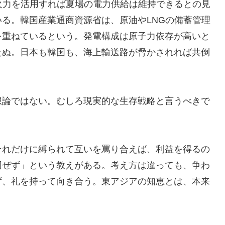
火力を活用すれば夏場の電力供給は維持できるとの見
る。韓国産業通商資源省は、原油やLNGの備蓄管理
を重ねているという。発電構成は原子力依存が高いと
たぬ。日本も韓国も、海上輸送路が脅かされれば共倒
想論ではない。むしろ現実的な生存戦略と言うべきで
それだけに縛られて互いを罵り合えば、利益を得るの
同ぜず」という教えがある。考え方は違っても、争わ
ず、礼を持って向き合う。東アジアの知恵とは、本来