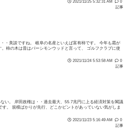
2021/11/25 5:32:31 AM
0
記事
・・美談ですね。 岐阜の名産といえば富有柿です。 今年も霜が
す。柿の木は昔はパーシモンウッドと言って、 ゴルフクラブに使
2021/11/24 5:53:58 AM
0
記事
い。 岸田政権は・・過去最大、55.7兆円に上る経済対策を閣議
いです。 規模ばかりが先行、どこかピントがあっていない気がしま
2021/11/23 5:16:49 AM
0
記事