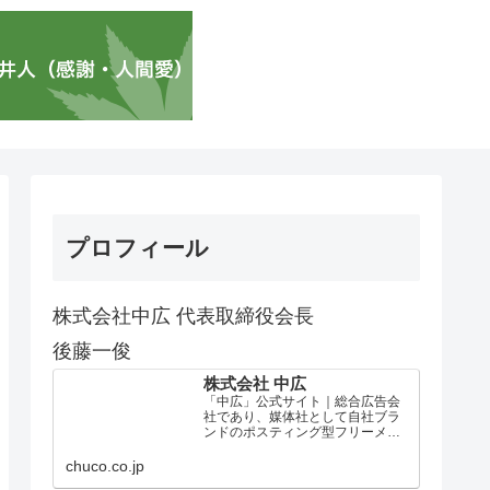
プロフィール
株式会社中広 代表取締役会長
後藤一俊
株式会社 中広
「中広」公式サイト｜総合広告会
社であり、媒体社として自社ブラ
ンドのポスティング型フリーメデ
ィア、ハッピーメディア®『地域み
っちゃく生活情報誌®』を全国で
chuco.co.jp
1100万部以上展開しています。