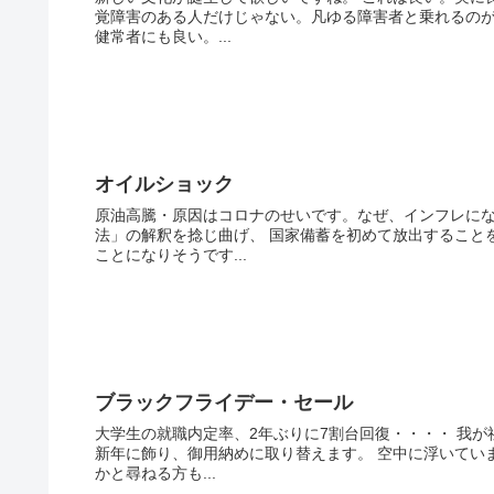
覚障害のある人だけじゃない。凡ゆる障害者と乗れるのが
健常者にも良い。...
オイルショック
原油高騰・原因はコロナのせいです。なぜ、インフレにな
法」の解釈を捻じ曲げ、 国家備蓄を初めて放出すること
ことになりそうです...
ブラックフライデー・セール
大学生の就職内定率、2年ぶりに7割台回復・・・・ 我
新年に飾り、御用納めに取り替えます。 空中に浮いてい
かと尋ねる方も...