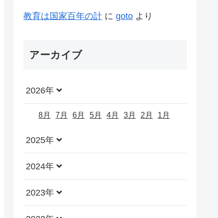
教育は国家百年の計
に
goto
より
アーカイブ
2026年
8月
7月
6月
5月
4月
3月
2月
1月
2025年
2024年
2023年