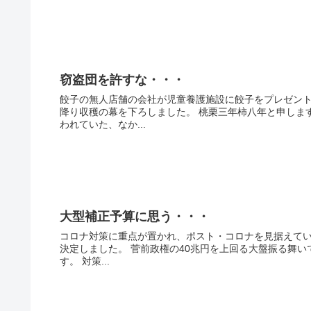
窃盗団を許すな・・・
餃子の無人店舗の会社が児童養護施設に餃子をプレゼント
降り収穫の幕を下ろしました。 桃栗三年柿八年と申しま
われていた、なか...
大型補正予算に思う・・・
コロナ対策に重点が置かれ、ポスト・コロナを見据えていな
決定しました。 菅前政権の40兆円を上回る大盤振る舞
す。 対策...