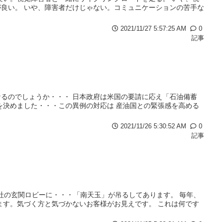
良い。 いや、障害者だけじゃない。コミュニケーションの苦手な
2021/11/27 5:57:25 AM
0
記事
るのでしょうか・・・ 日本政府は米国の要請に応え「石油備蓄
を決めました・・・この異例の対応は 産油国との緊張感を高める
2021/11/26 5:30:52 AM
0
記事
が社の玄関ロビーに・・・「南天玉」が吊るしてあります。 毎年、
ます。気づく方と気づかないお客様がお見えです。 これは何です