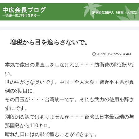
増税から目を逸らさないで。
2022/10/28 5:55:04 AM
本気で歳出の見直しをしなければ・・・防衛費の財源がな
い。
世の中がきな臭いです。中国・全人大会・習近平主席が異
例の3期目に。
その目玉が・・・台湾統一です。それも武力の使用を辞さ
ずにです。
別段煽る訳ではありませんが・・・台湾は日本最西端の与
那国島から110キロ。
晴れた日には肉眼で望むことができます。