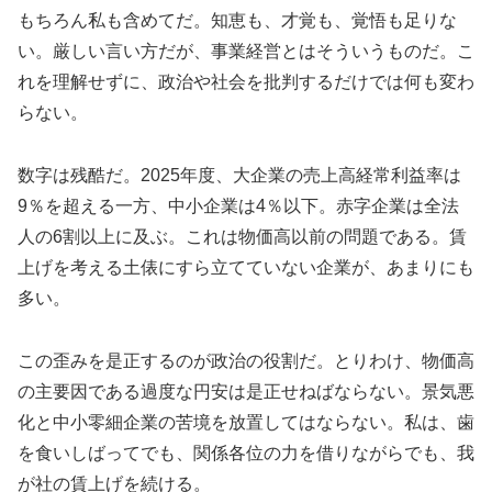
もちろん私も含めてだ。知恵も、才覚も、覚悟も足りな
い。厳しい言い方だが、事業経営とはそういうものだ。こ
れを理解せずに、政治や社会を批判するだけでは何も変わ
らない。
数字は残酷だ。2025年度、大企業の売上高経常利益率は
9％を超える一方、中小企業は4％以下。赤字企業は全法
人の6割以上に及ぶ。これは物価高以前の問題である。賃
上げを考える土俵にすら立てていない企業が、あまりにも
多い。
この歪みを是正するのが政治の役割だ。とりわけ、物価高
の主要因である過度な円安は是正せねばならない。景気悪
化と中小零細企業の苦境を放置してはならない。私は、歯
を食いしばってでも、関係各位の力を借りながらでも、我
が社の賃上げを続ける。