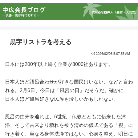
黒字リストラを考える
2026/02/06 5:07:55 AM
日本には200年以上続く企業が3000社あります。
日本人ほど語呂合わせが好きな国民はいない、などと言わ
れる。2月6日、今日は「風呂の日」だそうだ。確かに、
日本人ほど風呂好きな民族も珍しいかもしれない。
風呂の由来を辿れば、6世紀、仏教とともに伝来した沐
浴、そして古来より穢れを祓う清めの儀式である「禊」に
行き着く。単なる身体洗浄ではない。心身を整え、明日に