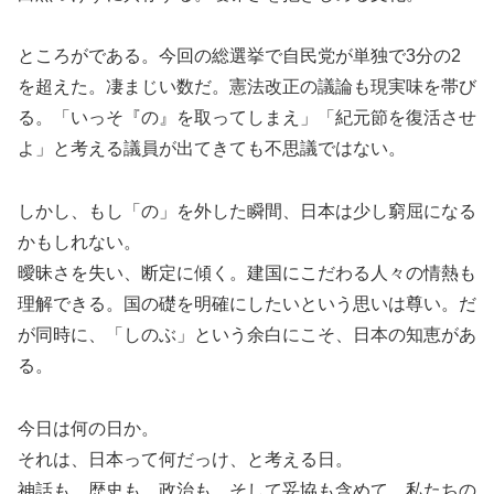
ところがである。今回の総選挙で自民党が単独で3分の2
を超えた。凄まじい数だ。憲法改正の議論も現実味を帯び
る。「いっそ『の』を取ってしまえ」「紀元節を復活させ
よ」と考える議員が出てきても不思議ではない。
しかし、もし「の」を外した瞬間、日本は少し窮屈になる
かもしれない。
曖昧さを失い、断定に傾く。建国にこだわる人々の情熱も
理解できる。国の礎を明確にしたいという思いは尊い。だ
が同時に、「しのぶ」という余白にこそ、日本の知恵があ
る。
今日は何の日か。
それは、日本って何だっけ、と考える日。
神話も、歴史も、政治も、そして妥協も含めて、私たちの