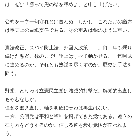
は、ぜひ「勝って兜の緒を締めよ」と申し上げたい。
公約を一字一句守れとは言わぬ。しかし、これだけの議席
は事実上の白紙委任である。その重みは鉛のように重い。
憲法改正、スパイ防止法、外国人政策――。何十年も燻り
続けた懸案、数の力で理論上はすべて動かせる。一気呵成
に進めるのか。それとも熟議を尽くすのか。歴史は手法を
問う。
野党、とりわけ立憲民主党は壊滅的打撃だ。解党的出直し
もやむなしか。
理念を磨き直し、軸を明確にせねば再生はない。
一方、公明党は平和と福祉を掲げてきた党である。連立の
在り方をどうするのか。信じる道を歩む覚悟が問われよ
う。