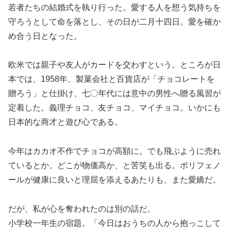
若者たちの結婚式を執り行った。愛する人を想う気持ちを
守ろうとして命を落とし、その日が二月十四日。愛を確か
め合う日となった。
欧米では親子や友人がカードを交わすという。ところが日
本では、1958年、製菓会社と百貨店が「チョコレートを
贈ろう」と仕掛け、七〇年代には意中の男性へ贈る風習が
定着した。義理チョコ、友チョコ、マイチョコ。いかにも
日本的な商才と遊び心である。
今年はカカオ不作でチョコが高額に。でも飛ぶように売れ
ているとか。どこが物価高か、と苦笑も出る。ポリフェノ
ールが健康に良いと理屈を添えるあたりも、また愛嬌だ。
だが、私が心を奪われたのは別の話だ。
小学校一年生の宿題。「今日はおうちの人から抱っこして