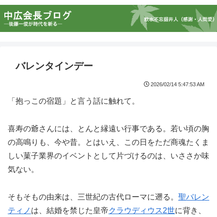
バレンタインデー
2026/02/14 5:47:53 AM
「抱っこの宿題」と言う話に触れて。
喜寿の爺さんには、とんと縁遠い行事である。若い頃の胸
の高鳴りも、今や昔。とはいえ、この日をただ商魂たくま
しい菓子業界のイベントとして片づけるのは、いささか味
気ない。
そもそもの由来は、三世紀の古代ローマに遡る。
聖バレン
ティノ
は、結婚を禁じた皇帝
クラウディウス2世
に背き、