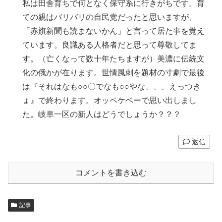
私は田舎育ちで何となく保守系に行きがちです。育
ての親はバリバリの自民党だったと思いますが、
「赤旗新聞も読まないかん」と言って居た事を覚え
ています。良識ある人格者だと思って尊敬してま
す。（亡くなって数十年たちますが）美濃に伝統文
化の俄かが在ります。世情風刺を題材の寸劇で最後
は『それはなも○○〇でなも○○やな、、、えっつき
ょ』で終わります。オッペケベーで思い出しまし
た。岐阜一区の新人はどうでしょうか？？？
返信
コメントを書き込む
記事