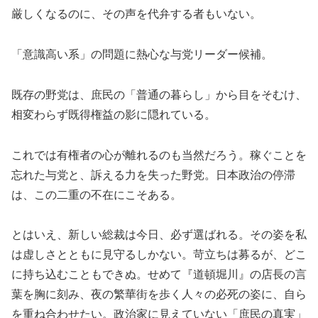
厳しくなるのに、その声を代弁する者もいない。
「意識高い系」の問題に熱心な与党リーダー候補。
既存の野党は、庶民の「普通の暮らし」から目をそむけ、
相変わらず既得権益の影に隠れている。
これでは有権者の心が離れるのも当然だろう。稼ぐことを
忘れた与党と、訴える力を失った野党。日本政治の停滞
は、この二重の不在にこそある。
とはいえ、新しい総裁は今日、必ず選ばれる。その姿を私
は虚しさとともに見守るしかない。苛立ちは募るが、どこ
に持ち込むこともできぬ。せめて『道頓堀川』の店長の言
葉を胸に刻み、夜の繁華街を歩く人々の必死の姿に、自ら
を重ね合わせたい。政治家に見えていない「庶民の真実」