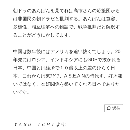
朝ドラのあんぱんを見てれば高市さんの応援団から
は非国民の朝ドラだと批判する。あんぱんは寛容、
多様性、相互理解への物語で、戦争批判だと解釈す
ることがどうにかしてます。
中国は数年後にはアメリカを追い抜くでしょう。20
年先にはロシア、インドネシアにもGDPで抜かれる
日本、中国とは経済で１０倍以上の差のひらく日
本。これからは東ｱｼﾞｱ、A.S.E.A.Nの時代す、好き嫌
いではなく、友好関係を築いてくれる日本でありた
いです。
返信
ＹＡＳＵ ＩＣＨＩ
より: