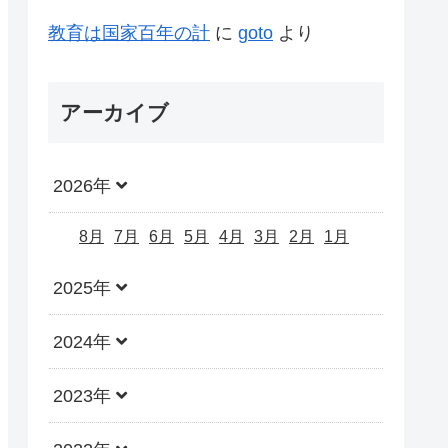
教育は国家百年の計
に
goto
より
アーカイブ
2026年
8月
7月
6月
5月
4月
3月
2月
1月
2025年
2024年
2023年