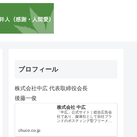
プロフィール
株式会社中広 代表取締役会長
後藤一俊
株式会社 中広
「中広」公式サイト｜総合広告会
社であり、媒体社として自社ブラ
ンドのポスティング型フリーメデ
ィア、ハッピーメディア®『地域み
っちゃく生活情報誌®』を全国で
chuco.co.jp
1100万部以上展開しています。