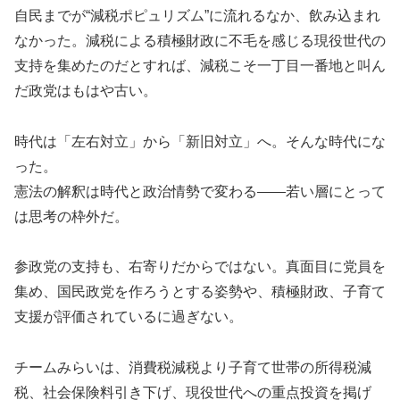
自民までが“減税ポピュリズム”に流れるなか、飲み込まれ
なかった。減税による積極財政に不毛を感じる現役世代の
支持を集めたのだとすれば、減税こそ一丁目一番地と叫ん
だ政党はもはや古い。
時代は「左右対立」から「新旧対立」へ。そんな時代にな
った。
憲法の解釈は時代と政治情勢で変わる――若い層にとって
は思考の枠外だ。
参政党の支持も、右寄りだからではない。真面目に党員を
集め、国民政党を作ろうとする姿勢や、積極財政、子育て
支援が評価されているに過ぎない。
チームみらいは、消費税減税より子育て世帯の所得税減
税、社会保険料引き下げ、現役世代への重点投資を掲げ