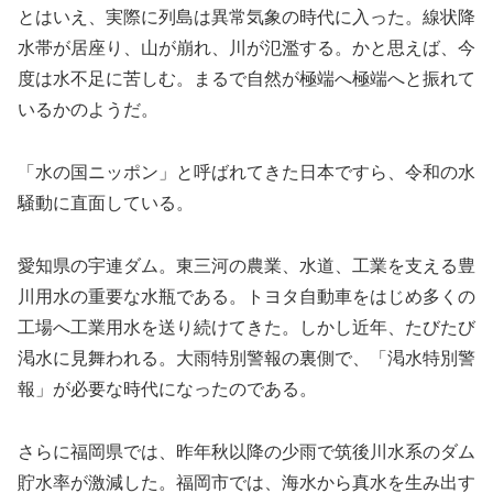
とはいえ、実際に列島は異常気象の時代に入った。線状降
水帯が居座り、山が崩れ、川が氾濫する。かと思えば、今
度は水不足に苦しむ。まるで自然が極端へ極端へと振れて
いるかのようだ。
「水の国ニッポン」と呼ばれてきた日本ですら、令和の水
騒動に直面している。
愛知県の宇連ダム。東三河の農業、水道、工業を支える豊
川用水の重要な水瓶である。トヨタ自動車をはじめ多くの
工場へ工業用水を送り続けてきた。しかし近年、たびたび
渇水に見舞われる。大雨特別警報の裏側で、「渇水特別警
報」が必要な時代になったのである。
さらに福岡県では、昨年秋以降の少雨で筑後川水系のダム
貯水率が激減した。福岡市では、海水から真水を生み出す