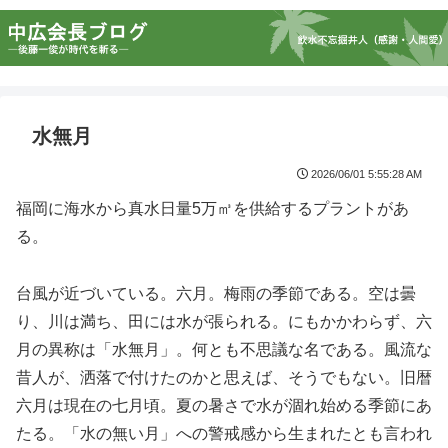
水無月
2026/06/01 5:55:28 AM
福岡に海水から真水日量5万㎥を供給するプラントがあ
る。
台風が近づいている。六月。梅雨の季節である。空は曇
り、川は満ち、田には水が張られる。にもかかわらず、六
月の異称は「水無月」。何とも不思議な名である。風流な
昔人が、洒落で付けたのかと思えば、そうでもない。旧暦
六月は現在の七月頃。夏の暑さで水が涸れ始める季節にあ
たる。「水の無い月」への警戒感から生まれたとも言われ