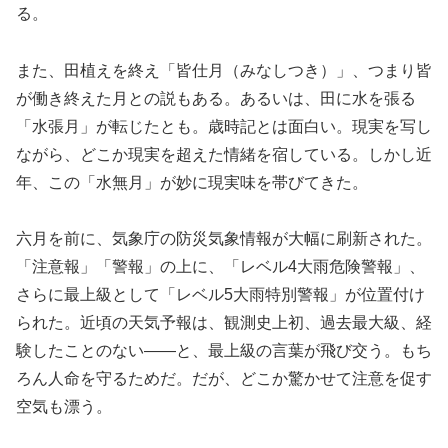
る。
また、田植えを終え「皆仕月（みなしつき）」、つまり皆
が働き終えた月との説もある。あるいは、田に水を張る
「水張月」が転じたとも。歳時記とは面白い。現実を写し
ながら、どこか現実を超えた情緒を宿している。しかし近
年、この「水無月」が妙に現実味を帯びてきた。
六月を前に、気象庁の防災気象情報が大幅に刷新された。
「注意報」「警報」の上に、「レベル4大雨危険警報」、
さらに最上級として「レベル5大雨特別警報」が位置付け
られた。近頃の天気予報は、観測史上初、過去最大級、経
験したことのない――と、最上級の言葉が飛び交う。もち
ろん人命を守るためだ。だが、どこか驚かせて注意を促す
空気も漂う。