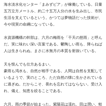
海水淡水化センター「まみずピア」が稼働している。日量
五万立方メートル、約二十五万人分の水を生み出し、市民
生活を支えているという。かつては夢物語だった技術が、
今や現実の命綱になっている。
水資源機構の幹部は、六月の梅雨を「干天の慈雨」と呼ん
だ。実に味わい深い言葉である。鬱陶しい雨も、降らねば
人は生きられぬ。まさに水無月の本質を射抜いている。
天を恨んでも仕方あるまい。
豪雨も渇水も、自然が相手である。人間は自然を支配して
いるようで、実のところ、ただ自然の懐に生かされている
に過ぎぬ。だからこそ、畏れを忘れてはならない。受け入
れ、備え、知恵を絞ることである。
六月。雨の季節が始まった。紫陽花は濡れ、田は潤い、蛙