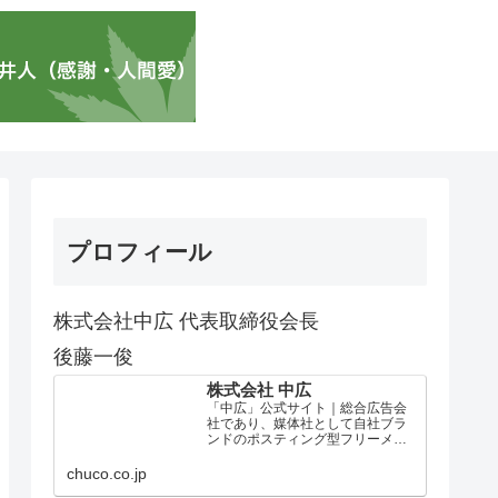
プロフィール
株式会社中広 代表取締役会長
後藤一俊
株式会社 中広
「中広」公式サイト｜総合広告会
社であり、媒体社として自社ブラ
ンドのポスティング型フリーメデ
ィア、ハッピーメディア®『地域み
っちゃく生活情報誌®』を全国で
chuco.co.jp
1100万部以上展開しています。