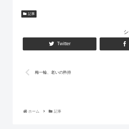
記事
シ
Twitter
梅一輪、老いの矜持
ホーム
記事