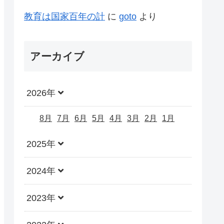
教育は国家百年の計
に
goto
より
アーカイブ
2026年
8月
7月
6月
5月
4月
3月
2月
1月
2025年
2024年
2023年