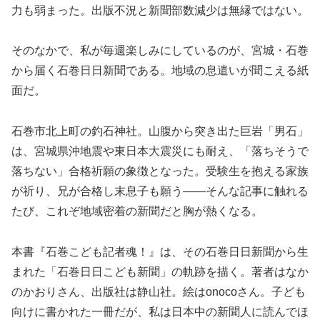
力も弱まった。出版不況と新聞部数減少は無縁ではない。
そのなかで、私が毎週楽しみにしているのが、宮城・石巻
から届く石巻日日新聞である。地域の息遣いが聞こえる紙
面だ。
石巻市北上町の釣石神社。山腹から突き出た巨岩「男石」
は、宮城県沖地震や東日本大震災にも耐え、「落ちそうで
落ちない」合格祈願の象徴となった。受験生を抱える家族
が祈り、兄が合格し末息子も願う――そんな記事に触れる
たび、これぞ地域密着の新聞だと胸が熱くなる。
本書『石巻こども記者魂！』は、その石巻日日新聞から生
まれた「石巻日日こども新聞」の軌跡を描く。著者はなか
のかおりさん、出版社は静山社。絵はonocoさん。子ども
向けに書かれた一冊だが、私は日本中の新聞人に読んでほ