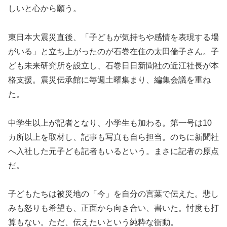
しいと心から願う。
東日本大震災直後、「子どもが気持ちや感情を表現する場
がいる」と立ち上がったのが石巻在住の太田倫子さん。子
ども未来研究所を設立し、石巻日日新聞社の近江社長が本
格支援。震災伝承館に毎週土曜集まり、編集会議を重ね
た。
中学生以上が記者となり、小学生も加わる。第一号は10
カ所以上を取材し、記事も写真も自ら担当。のちに新聞社
へ入社した元子ども記者もいるという。まさに記者の原点
だ。
子どもたちは被災地の「今」を自分の言葉で伝えた。悲し
みも怒りも希望も、正面から向き合い、書いた。忖度も打
算もない。ただ、伝えたいという純粋な衝動。