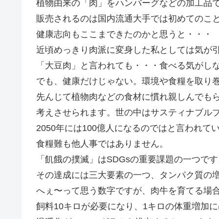
植物由来の「肉」をハンバーグなどの加工品
販売されるのは国内流通大手では初めてのこ
健康志向もここまできたのかと思うと・・・
近頃めっきり肉派に変身した私としては気が
「大豆肉」と言われても・・・食べる気がし
でも、健康だけじゃない。環境や食糧を取り
先んじて植物肉などの食材に慣れ親しんでも
考えさせられます。世の中はサスティナブルブ
2050年には100億人になるのではと言われて
食糧難も他人事ではありません。
「飢餓の撲滅」はSDGsの重要課題の一つです
その達成には三大要素の一つ、タンパク質の
へぇ〜って思う数字ですが、肉牛を育てる場
飼料10キロが必要になり、1キロの体重増加に