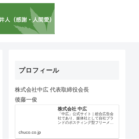
プロフィール
株式会社中広 代表取締役会長
後藤一俊
株式会社 中広
「中広」公式サイト｜総合広告会
社であり、媒体社として自社ブラ
ンドのポスティング型フリーメデ
ィア、ハッピーメディア®『地域み
っちゃく生活情報誌®』を全国で
chuco.co.jp
1100万部以上展開しています。