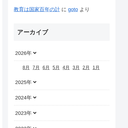
教育は国家百年の計
に
goto
より
アーカイブ
2026年
8月
7月
6月
5月
4月
3月
2月
1月
2025年
2024年
2023年