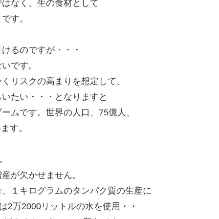
ではなく、生の食材として
とです。
引けるのですが・・・
ないです。
巻くリスクの高まりを想定して、
らいたい・・・となりますと
ームです。世界の人口、75億人、
います。
。
増産が欠かせません。
合、１キログラムのタンパク質の生産に
は2万2000リットルの水を使用・・