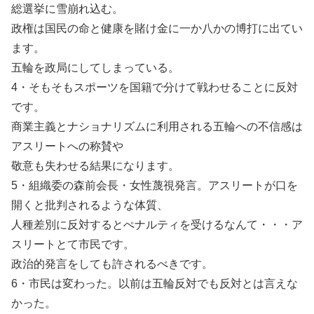
総選挙に雪崩れ込む。
政権は国民の命と健康を賭け金に一か八かの博打に出てい
ます。
五輪を政局にしてしまっている。
4・そもそもスポーツを国籍で分けて戦わせることに反対
です。
商業主義とナショナリズムに利用される五輪への不信感は
アスリートへの称賛や
敬意も失わせる結果になります。
5・組織委の森前会長・女性蔑視発言。アスリートが口を
開くと批判されるような体質、
人種差別に反対するとぺナルティを受けるなんて・・・ア
スリートとて市民です。
政治的発言をしても許されるべきです。
6・市民は変わった。以前は五輪反対でも反対とは言えな
かった。