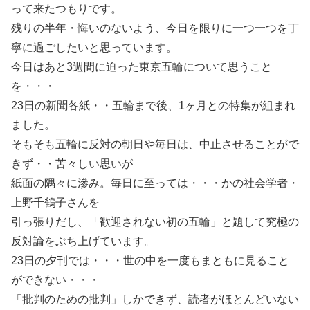
って来たつもりです。
残りの半年・悔いのないよう、今日を限りに一つ一つを丁
寧に過ごしたいと思っています。
今日はあと3週間に迫った東京五輪について思うこと
を・・・
23日の新聞各紙・・五輪まで後、1ヶ月との特集が組まれ
ました。
そもそも五輪に反対の朝日や毎日は、中止させることがで
きず・・苦々しい思いが
紙面の隅々に滲み。毎日に至っては・・・かの社会学者・
上野千鶴子さんを
引っ張りだし、「歓迎されない初の五輪」と題して究極の
反対論をぶち上げています。
23日の夕刊では・・・世の中を一度もまともに見ること
ができない・・・
「批判のための批判」しかできず、読者がほとんどいない