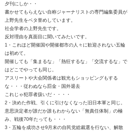
夕刊にしか・・
書かせてもらえない自称ジャーナリストの専門編集委員が
上野先生をベタ誉めしています。
社会学者の上野先生です。
反対理由を真面目に聞いてみたいです。
1・これほど開催国や開催都市の人々に歓迎されない五輪
は初めて。
開催しても「集まるな」「熱狂するな」「交流するな」で
はどこでやっても同じ。
アスリートや大会関係者は観光もショッピングもする
な・・・従わぬなら罰金・国外退去
これじゃ犯罪者扱いだ・・・・
2・決めた作戦、引くに引けなくなった旧日本軍と同じ。
意思決定者が誰だか誰もわからない「無責任体制」の極
み、戦後70年たっても・・・
3・五輪を成功させ9月末の自民党総裁選を行ない、解散