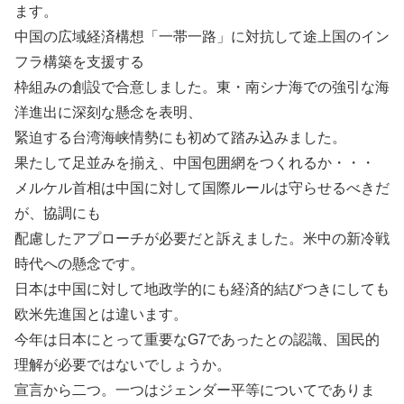
ます。
中国の広域経済構想「一帯一路」に対抗して途上国のイン
フラ構築を支援する
枠組みの創設で合意しました。東・南シナ海での強引な海
洋進出に深刻な懸念を表明、
緊迫する台湾海峡情勢にも初めて踏み込みました。
果たして足並みを揃え、中国包囲網をつくれるか・・・
メルケル首相は中国に対して国際ルールは守らせるべきだ
が、協調にも
配慮したアプローチが必要だと訴えました。米中の新冷戦
時代への懸念です。
日本は中国に対して地政学的にも経済的結びつきにしても
欧米先進国とは違います。
今年は日本にとって重要なG7であったとの認識、国民的
理解が必要ではないでしょうか。
宣言から二つ。一つはジェンダー平等についてでありま