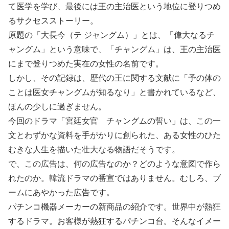
て医学を学び、最後には王の主治医という地位に登りつめ
るサクセスストーリー。
原題の「大長今（テ ジャングム）」とは、「偉大なるチ
ャングム」という意味で、「チャングム」は、王の主治医
にまで登りつめた実在の女性の名前です。
しかし、その記録は、歴代の王に関する文献に「予の体の
ことは医女チャングムが知るなり」と書かれているなど、
ほんの少しに過ぎません。
今回のドラマ「宮廷女官 チャングムの誓い」は、この一
文とわずかな資料を手がかりに創られた、ある女性のひた
むきな人生を描いた壮大なる物語だそうです。
で、この広告は、何の広告なのか？どのような意図で作ら
れたのか。韓流ドラマの番宣ではありません。むしろ、ブ
ームにあやかった広告です。
パチンコ機器メーカーの新商品の紹介です。世界中が熱狂
するドラマ。お客様が熱狂するパチンコ台。そんなイメー