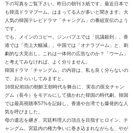
下の写真をご覧下さい。昨日の朝刊３紙です。最近日本で
も韓流ドラマブーム。はまってる人が多いと聞きます。大
人気の韓国テレビドラマ「チャングム」の番組宣伝のよう
です。
でも、メインのコピー。ジンバブエでは「抗議殺到」。香
港では「売上大幅減」。中国では「オナラブーム」と、刺
劇的な大見出し。これは一体何の広告なのか？「ウ〜ム」
と考えてみなければ、よく分りません。
韓国ドラマ「チャングム」の内容は、私も良く分らないの
で、おさらいしてみますと。
16世紀初頭の朝鮮王朝時代を舞台に、実在の医女チャン
グム（長今）をモデルにして描かれた韓国の時代劇。韓国
では最高視聴率57%を記録し、香港や台湾でも爆発的な人
気を呼びました。
母の遺志を継ぎ、宮廷料理人の頂点を目指すヒロイン、チ
ャングム。宮廷内の権力争いに巻き込まれながらも、やが