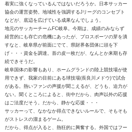
着実に強くなっているんではないだろうか。日本サッカー
協会の運営姿勢。地域性を強調するJリーグのコンセプト
などが、底辺を広げている成果なんでしょう。
地元のサッカーチームFC岐阜。今期は、成績のみならず
経営的にも存亡の危機にあったが、プロスポーツの芽を潰
すなと、岐阜県が前面にでて、県財界各団体に頭を下
げ・・・資金を調達。首の皮一枚だが、なんとか来期も存
続できそうだ。
岐阜国体の影響もあり、ホームグランドの陸上競技場が使
用できず、我家の目前にある球技場(長良川メドウ)で試合
がある。熱いファンの声援が聞こえるが、どうも、迫力が
ない。聞くところによると、街中だから、肉声以外の応援
はご法度だそう。だから、静かな応援・・・
サッカーって、なかなか得点できないルールで、そもそも
がストレスの溜まるゲーム。
だから、得点が入ると、熱狂的に興奮する。外国ではフー