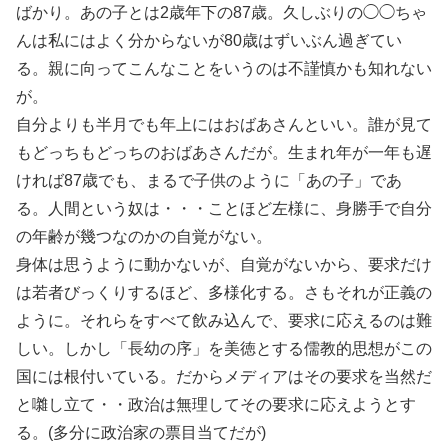
ばかり。あの子とは2歳年下の87歳。久しぶりの◯◯ちゃ
んは私にはよく分からないが80歳はずいぶん過ぎてい
る。親に向ってこんなことをいうのは不謹慎かも知れない
が。
自分よりも半月でも年上にはおばあさんといい。誰が見て
もどっちもどっちのおばあさんだが。生まれ年が一年も遅
ければ87歳でも、まるで子供のように「あの子」であ
る。人間という奴は・・・ことほど左様に、身勝手で自分
の年齢が幾つなのかの自覚がない。
身体は思うように動かないが、自覚がないから、要求だけ
は若者びっくりするほど、多様化する。さもそれが正義の
ように。それらをすべて飲み込んで、要求に応えるのは難
しい。しかし「長幼の序」を美徳とする儒教的思想がこの
国には根付いている。だからメディアはその要求を当然だ
と囃し立て・・政治は無理してその要求に応えようとす
る。(多分に政治家の票目当てだが)