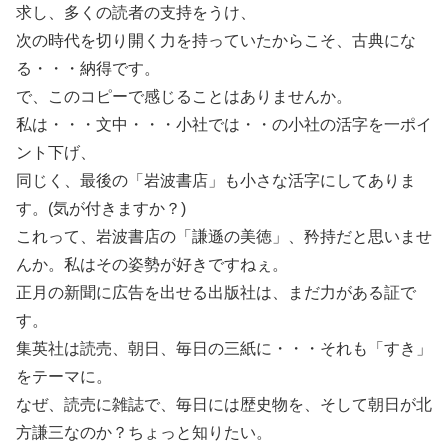
求し、多くの読者の支持をうけ、
次の時代を切り開く力を持っていたからこそ、古典にな
る・・・納得です。
で、このコピーで感じることはありませんか。
私は・・・文中・・・小社では・・の小社の活字を一ポイ
ント下げ、
同じく、最後の「岩波書店」も小さな活字にしてありま
す。(気が付きますか？)
これって、岩波書店の「謙遜の美徳」、矜持だと思いませ
んか。私はその姿勢が好きですねぇ。
正月の新聞に広告を出せる出版社は、まだ力がある証で
す。
集英社は読売、朝日、毎日の三紙に・・・それも「すき」
をテーマに。
なぜ、読売に雑誌で、毎日には歴史物を、そして朝日が北
方謙三なのか？ちょっと知りたい。