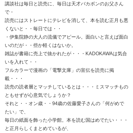
講談社は毎日と読売に、毎日は天才バカボンのお父さん
で・
読売にはストレートにテレビを消して、本を読む正月も悪
くないと・・毎日では・・
・伊集院静の大人の流儀でアピール。面白いと言えば面白
いのだが・・些か軽くはないか。
雑誌が書籍に売上で抜かれたが・・・KADOKAWAは気合
いを入れて・・
フルカラーで漫画の「電撃文庫」の宣伝を読売に掲
載・・・
読売の読者層とマッチしているとは・・・ミスマッチもの
ともせずが心意気でしょうか？
それと・・オン歳・・94歳の佐藤愛子さんの「何がめで
たい」で、
毎日の紙面を飾った小学館。本を読む国はめでたい・・・
と正月らしくまとめているが、