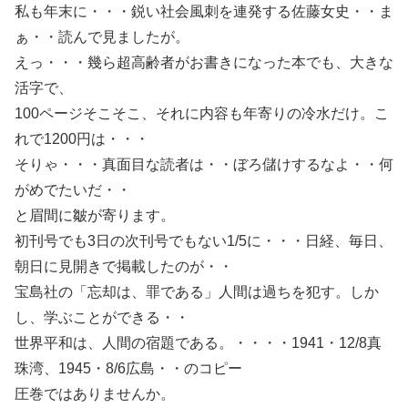
私も年末に・・・鋭い社会風刺を連発する佐藤女史・・ま
ぁ・・読んで見ましたが。
えっ・・・幾ら超高齢者がお書きになった本でも、大きな
活字で、
100ページそこそこ、それに内容も年寄りの冷水だけ。こ
れで1200円は・・・
そりゃ・・・真面目な読者は・・ぼろ儲けするなよ・・何
がめでたいだ・・
と眉間に皺が寄ります。
初刊号でも3日の次刊号でもない1/5に・・・日経、毎日、
朝日に見開きで掲載したのが・・
宝島社の「忘却は、罪である」人間は過ちを犯す。しか
し、学ぶことができる・・
世界平和は、人間の宿題である。・・・・1941・12/8真
珠湾、1945・8/6広島・・のコピー
圧巻ではありませんか。