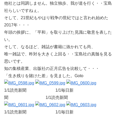
他社とは同調しません。独立独歩、我が道を行く・・宝島
社らしいですねぇ。
そして、21世紀もやはり戦争の世紀ではと言われ始めた
2017年・・・
年頭の挨拶に、「平和」を取り上げた見識に敬意を表した
い。
そして、なるほど、雑誌が書籍に抜かれても尚、
唯一雑誌で、昨対を大きく上回る・・宝島社の真髄を見る
思いです。
知の集積産業、出版社の正月広告を比較して・・・
「生き残りを賭けた差」を見ました。Goto
1/1読売新聞 1/1毎日新
聞 1/1読売新聞
1/1読売新聞 1/1毎日新