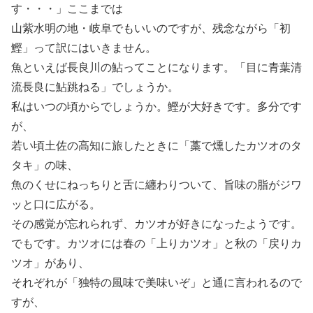
す・・・」ここまでは
山紫水明の地・岐阜でもいいのですが、残念ながら「初
鰹」って訳にはいきません。
魚といえば長良川の鮎ってことになります。「目に青葉清
流長良に鮎跳ねる」でしょうか。
私はいつの頃からでしょうか。鰹が大好きです。多分です
が、
若い頃土佐の高知に旅したときに「藁で燻したカツオのタ
タキ」の味、
魚のくせにねっちりと舌に纏わりついて、旨味の脂がジワ
ッと口に広がる。
その感覚が忘れられず、カツオが好きになったようです。
でもです。カツオには春の「上りカツオ」と秋の「戻りカ
ツオ」があり、
それぞれが「独特の風味で美味いぞ」と通に言われるので
すが、