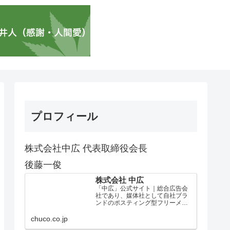
プロフィール
株式会社中広 代表取締役会長
後藤一俊
株式会社 中広
「中広」公式サイト｜総合広告会
社であり、媒体社として自社ブラ
ンドのポスティング型フリーメデ
ィア、ハッピーメディア®『地域み
っちゃく生活情報誌®』を全国で
chuco.co.jp
1100万部以上展開しています。