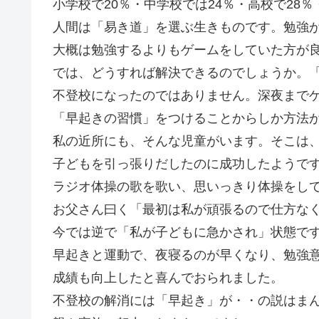
小学校で20％・中学校では24％・高校で28
人間は「易き道」を選ぶ生きものです。勉強
大概は勉強するよりもゲームをしていた方が
では、どうすれば解決できるのでしょうか。
不登校になったのではありません。深夜まで
「早起きの習慣」をつけることからしか方法
私の近所にも、そんな児童がいます。そこは
子どもを引っ張りだしたのに成功したようで
ラジオ体操の歌を歌い、思いっきり体操をし
お父さん曰く「最初は私が頑張るので仕方な
今では逆で「私が子どもに急かされ」状態で
早起きと運動で、夜寝るのが早くなり、勉強
成績も向上したと喜んでおられました。
不登校の解消には「早起き」が・・の説はま