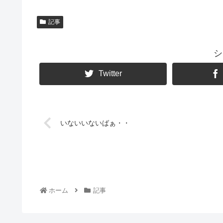
記事
シ
Twitter
いないいないばぁ・・
ホーム
記事