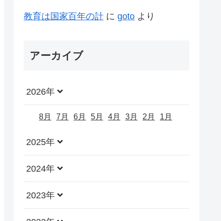
教育は国家百年の計
に
goto
より
アーカイブ
2026年
8月
7月
6月
5月
4月
3月
2月
1月
2025年
2024年
2023年