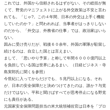
これでは、外国から信頼されるはずがない。その総括が無
くて、野党のマニフェストに上がる外交政策は不安と言わ
れても。「じゃ?。この４年間、日本の外交は上手く機能
していたのか？」と問われれば、当事者がはっきりしない
のだから、「外交は、外務省の仕事」では、政治家はいら
ない。
因みに受け売りだが、戦後６０余年。外国の軍隊が駐留し
続けるのは、自立した国とは言えまい。
まして、「思いやり予算」と称して年間６０００億円以上
を負担している国は世界にあるまい。（日経ビジネス・寺
島実郎氏に聞くを参照）
今世紀に入ってからだけでも、５兆円以上になる。それ
が、日本の安全保障だと決めつけてきたのは、誰か？与党
だけではない。平和と聞けばすべてが思考停止になる野党
にも責任がある。
元国家安全保障問題担当の米大統領補佐官は日本を「プロ