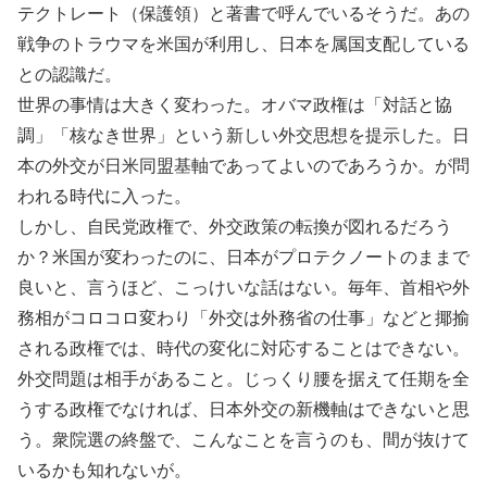
テクトレート（保護領）と著書で呼んでいるそうだ。あの
戦争のトラウマを米国が利用し、日本を属国支配している
との認識だ。
世界の事情は大きく変わった。オバマ政権は「対話と協
調」「核なき世界」という新しい外交思想を提示した。日
本の外交が日米同盟基軸であってよいのであろうか。が問
われる時代に入った。
しかし、自民党政権で、外交政策の転換が図れるだろう
か？米国が変わったのに、日本がプロテクノートのままで
良いと、言うほど、こっけいな話はない。毎年、首相や外
務相がコロコロ変わり「外交は外務省の仕事」などと揶揄
される政権では、時代の変化に対応することはできない。
外交問題は相手があること。じっくり腰を据えて任期を全
うする政権でなければ、日本外交の新機軸はできないと思
う。衆院選の終盤で、こんなことを言うのも、間が抜けて
いるかも知れないが。