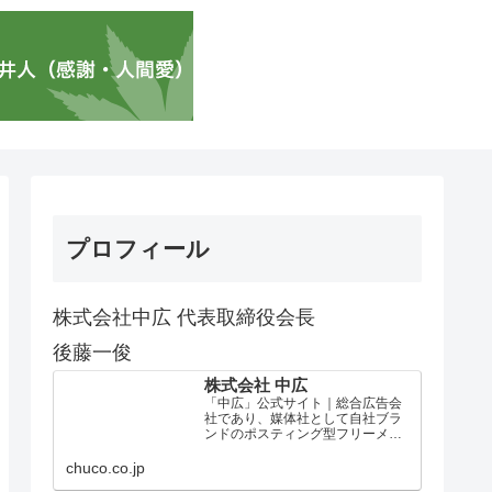
プロフィール
株式会社中広 代表取締役会長
後藤一俊
株式会社 中広
「中広」公式サイト｜総合広告会
社であり、媒体社として自社ブラ
ンドのポスティング型フリーメデ
ィア、ハッピーメディア®『地域み
っちゃく生活情報誌®』を全国で
chuco.co.jp
1100万部以上展開しています。