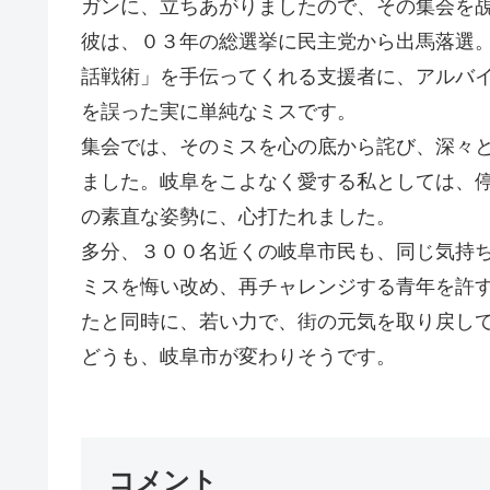
ガンに、立ちあがりましたので、その集会を
彼は、０３年の総選挙に民主党から出馬落選
話戦術」を手伝ってくれる支援者に、アルバ
を誤った実に単純なミスです。
集会では、そのミスを心の底から詫び、深々
ました。岐阜をこよなく愛する私としては、
の素直な姿勢に、心打たれました。
多分、３００名近くの岐阜市民も、同じ気持
ミスを悔い改め、再チャレンジする青年を許
たと同時に、若い力で、街の元気を取り戻し
どうも、岐阜市が変わりそ
コメント