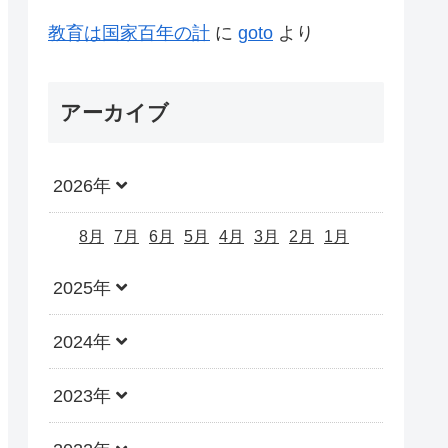
教育は国家百年の計
に
goto
より
アーカイブ
2026年
8月
7月
6月
5月
4月
3月
2月
1月
2025年
2024年
2023年