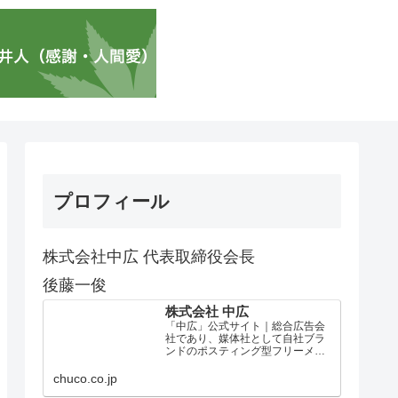
プロフィール
株式会社中広 代表取締役会長
後藤一俊
株式会社 中広
「中広」公式サイト｜総合広告会
社であり、媒体社として自社ブラ
ンドのポスティング型フリーメデ
ィア、ハッピーメディア®『地域み
っちゃく生活情報誌®』を全国で
chuco.co.jp
1100万部以上展開しています。