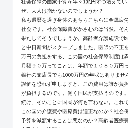
社会保障の国家予算が年々1兆円ずつ増えて
ぜ、大人は抱かないのでしょうか？
私も還暦を過ぎ身体のあちらこちらに金属疲
社会です。社会保障費がかさむのは当然。そ
果たしてそうでしょうか。高齢者介護施設で医
と中日新聞がスクープしました。医師の不正を
万円の負担をする、この国の社会保障制度は
月額９０万ってことは、年額で１０８０万円
銀行の支店長でも1000万円の年収はありま
誤解を恐れず申しますと、この費用は誰が負
が負担するのです。働く国民が支払うのです
続け、そのことに国民が何も言わない。これ
この国の介護費や医療費は適正なのか？社会
予算を減額することは悪なのか？高齢者医療