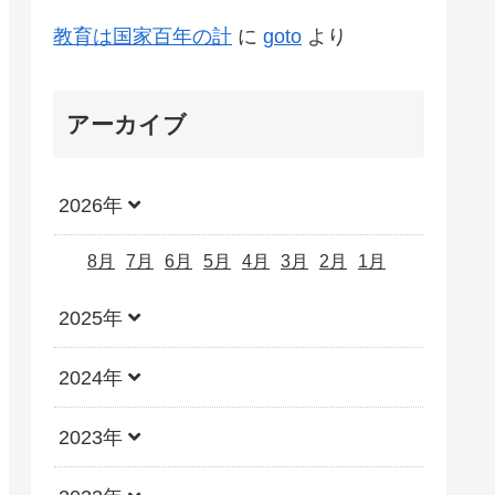
教育は国家百年の計
に
goto
より
アーカイブ
2026年
8月
7月
6月
5月
4月
3月
2月
1月
2025年
2024年
2023年