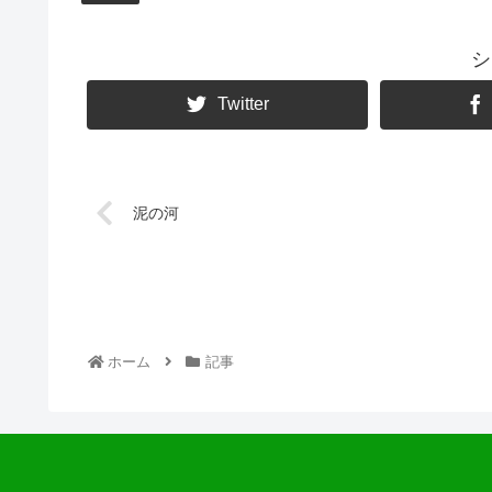
シ
Twitter
泥の河
ホーム
記事