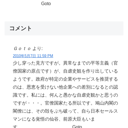
Goto
コメント
Ｇｏｔｏ
より:
2010年5月7日 11:59 PM
少し穿った見方ですが。異常なまでの平等主義（官
僚国家の原点です）が、自虐史観を作り出している
ようです。政府が特定の企業やサービスを推奨する
のは、恩恵を受けない他企業への差別になるとの認
識です。私には、何んと愚かな自虐史観かと思うの
ですが・・・。官僚国家たる所以です。鳩山内閣の
閣僚には、その殻をぶち破って、自ら日本セールス
マンになる覚悟の仙谷、前原大臣もいま
す。 Goto