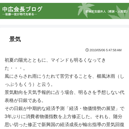
景気
2010/05/06 5:47:58 AM
初夏の陽光とともに、マインドも明るくなってき
た・・・。
風にさらされ雨にうたれて苦労することを、櫛風沐雨（し
っぷうもくう）と云う。
景気動向を天気予報的に占う場合、明るさを予想しない代
表格が日銀である。
その日銀が中期的な経済予測「経済・物価情勢の展望」で
3年ぶりに消費者物価指数を上方修正した。それも、随分
思い切った修正で新興国の経済成長が輸出指導の景気回復