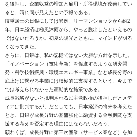
を後押し、企業収益の増加と雇用・所得環境が改善してい
ると、晴れ間が見えたとの予報である。
慎重居士の日銀にしては異例。リーマンショックから約2
年。日本経済は櫛風沐雨から、やっと脱出したといえるの
ではないだろうか。初夏の陽光とともに、マインドが明る
くなってきた。
さらに、日銀は、私の記憶ではない大胆な方針を示した。
「イノベーション（技術革新）を促進するような研究開
発・科学技術振興・環境エネルギー事業」など成長分野の
底上げに繋がる事業には積極的に支援するという。今まで
では考えられなかった画期的な施策である。
成長戦略がないと批判される民主党政権の後押しだとメデ
ィアは批判するが、だとしても、日本経済の将来を考えた
とき、日銀が成長分野の基盤強化に融資する金融機関を支
援する考えを否定する理由にはならないだろう。
願わくば、成長分野に第三次産業（サービス業など）を加