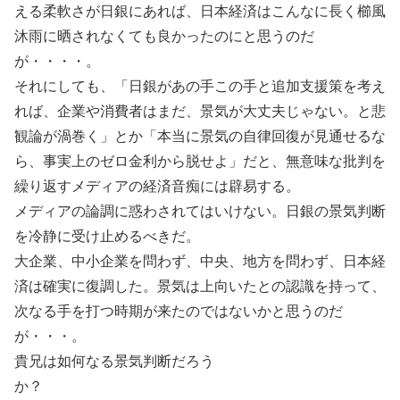
える柔軟さが日銀にあれば、日本経済はこんなに長く櫛風
沐雨に晒されなくても良かったのにと思うのだ
が・・・・。
それにしても、「日銀があの手この手と追加支援策を考え
れば、企業や消費者はまだ、景気が大丈夫じゃない。と悲
観論が渦巻く」とか「本当に景気の自律回復が見通せるな
ら、事実上のゼロ金利から脱せよ」だと、無意味な批判を
繰り返すメディアの経済音痴には辟易する。
メディアの論調に惑わされてはいけない。日銀の景気判断
を冷静に受け止めるべきだ。
大企業、中小企業を問わず、中央、地方を問わず、日本経
済は確実に復調した。景気は上向いたとの認識を持って、
次なる手を打つ時期が来たのではないかと思うのだ
が・・・。
貴兄は如何なる景気判断だろう
か？