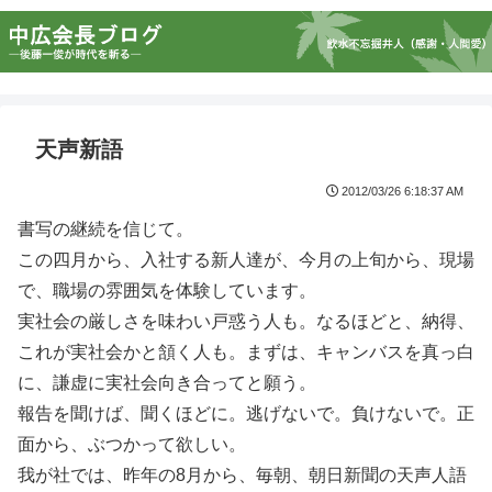
天声新語
2012/03/26 6:18:37 AM
書写の継続を信じて。
この四月から、入社する新人達が、今月の上旬から、現場
で、職場の雰囲気を体験しています。
実社会の厳しさを味わい戸惑う人も。なるほどと、納得、
これが実社会かと頷く人も。まずは、キャンバスを真っ白
に、謙虚に実社会向き合ってと願う。
報告を聞けば、聞くほどに。逃げないで。負けないで。正
面から、ぶつかって欲しい。
我が社では、昨年の8月から、毎朝、朝日新聞の天声人語