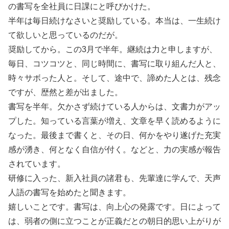
の書写を全社員に日課にと呼びかけた。
半年は毎日続けなさいと奨励している。本当は、一生続け
て欲しいと思っているのだが。
奨励してから。この3月で半年。継続は力と申しますが、
毎日、コツコツと、同じ時間に、書写に取り組んだ人と、
時々サボった人と。そして、途中で、諦めた人とは、残念
ですが、歴然と差が出ました。
書写を半年。欠かさず続けている人からは、文書力がアッ
プした。知っている言葉が増え、文章を早く読めるように
なった。最後まで書くと、その日、何かをやり遂げた充実
感が湧き、何となく自信が付く。などと、力の実感が報告
されています。
研修に入った、新入社員の諸君も、先輩達に学んで、天声
人語の書写を始めたと聞きます。
嬉しいことです。書写は、向上心の発露です。日によって
は、弱者の側に立つことが正義だとの朝日的思い上がりが