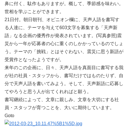
鼻に付く、駄作もありますが。概して、季節感を味わい。
世相を学ぶことができます。
21日付。朝日朝刊、オピニオン欄に、天声人語を書写す
る人達に、テーマを与えて603文字を募集する「天声新
語」なる企画の優秀作が発表されています。(写真参照)震
災から一年が応募者の心に重くのしかかっているのでしょ
う。テーマの「挑戦」とはそぐわない、震災に思う新語が
受賞作となったようですが。
来年のこの企画に、日々、天声人語を真面目に書写する我
が社の社員・スタッフから、書写だけではものたりず、自
分で天声人語を書いてみよう。そして、天声新語に応募し
てやろうと思う人が出てくれればと願う。
書写継続によって、文章に親しみ、文章を大切にする社
員・スタッフが育つことを、大いに期待しています。
Goto