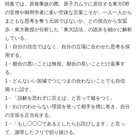
特集では、原発事故の際。原子力ムラに居住する東大OB
の官僚や御用学者に多い空疎な言葉こそが、一人一人から
まともな思考を奪う元凶ではないか。との視点から安冨
歩・東大教授が分析した「東大話法」の詭弁を細かに解析
している。
1・自分の信念ではなく、自分の立場に合わせた思考を採
用する。
1・都合の悪いことは無視。都合の良いことだけ返事す
る。
1・どんないい加減でつじつまの合わないことでも自信
満々に話す。
1・「誤解を恐れずに言えば」と言って嘘をつく。
1・わけのわからない理屈を使って相手を煙に巻き、自分
の主張を正当化する。
1・「もし◯◯◯であるとしたらお詫びします」と言っ
て、謝罪したフリで切り抜ける。