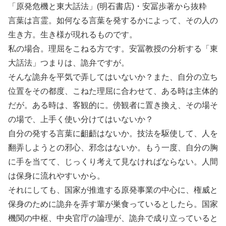
「原発危機と東大話法」(明石書店)・安冨歩著から抜粋
言葉は言霊。如何なる言葉を発するかによって、その人の
生き方。生き様が現れるものです。
私の場合。理屈をこねる方です。安冨教授の分析する「東
大話法」つまりは、詭弁ですが。
そんな詭弁を平気で弄してはいないか？また、自分の立ち
位置をその都度、こねた理屈に合わせて、ある時は主体的
だが。ある時は、客観的に。傍観者に置き換え、その場そ
の場で、上手く使い分けてはいないか？
自分の発する言葉に齟齬はないか。技法を駆使して、人を
翻弄しようとの邪心、邪念はないか。もう一度、自分の胸
に手を当てて、じっくり考えて見なければならない。人間
は保身に流れやすいから。
それにしても、国家が推進する原発事業の中心に、権威と
保身のために詭弁を弄す輩が巣食っているとしたら。国家
機関の中枢、中央官庁の論理が、詭弁で成り立っていると