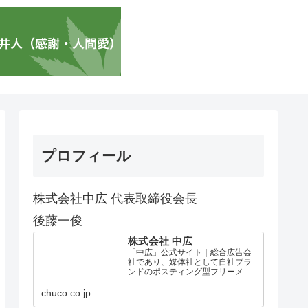
プロフィール
株式会社中広 代表取締役会長
後藤一俊
株式会社 中広
「中広」公式サイト｜総合広告会
社であり、媒体社として自社ブラ
ンドのポスティング型フリーメデ
ィア、ハッピーメディア®『地域み
っちゃく生活情報誌®』を全国で
chuco.co.jp
1100万部以上展開しています。