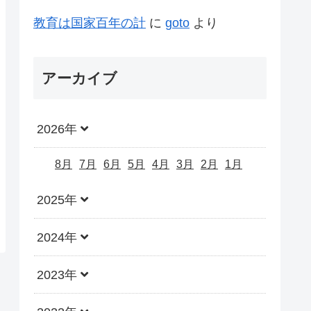
教育は国家百年の計
に
goto
より
アーカイブ
2026年
8月
7月
6月
5月
4月
3月
2月
1月
2025年
2024年
2023年