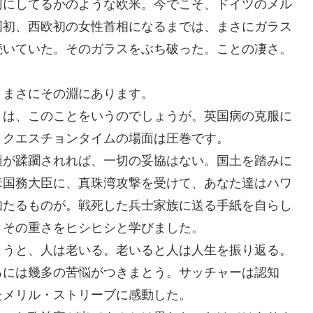
切にしてるかのような欧米。今でこそ、ドイツのメル
国初、西欧初の女性首相になるまでは、まさにガラス
続いていた。そのガラスをぶち破った。ことの凄さ。
、まさにその淵にあります。
とは、このことをいうのでしょうが。英国病の克服に
。クエスチョンタイムの場面は圧巻です。
領が蹂躙されれば、一切の妥協はない。国土を踏みに
米国務大臣に、真珠湾攻撃を受けて、あなた達はハワ
如たるものが。戦死した兵士家族に送る手紙を自らし
。その重さをヒシヒシと学びました。
ようと、人は老いる。老いると人は人生を振り返る。
るには幾多の苦悩がつきまとう。サッチャーは認知
たメリル・ストリーブに感動した。