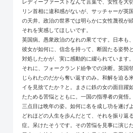
レディーファーストなんて言葉で、女性を大
リン首相に違和感がないが、サッチャーが英
の天井。政治の世界では明らかに女性蔑視が
それを実感してほしいです。
英国病。愚衆政治のなれの果てです。日本も
彼女が如何に、信念を持って、断固たる姿勢
対処したかが、実に感動的に綴られています
それに、フォークランド紛争での決断。英国
じられたのだから奪い返すのみ。和解を迫る
イを見捨てたか？と。まさに鉄の女の面目躍
たためる苦悩とともに。一国の指導者の覚悟
三点目は晩年の姿。如何に名を成し功を遂げ
どれほどの人生を歩んだとて、それを振り返
症。呆けたそうです。その苦悩を見事に演じ