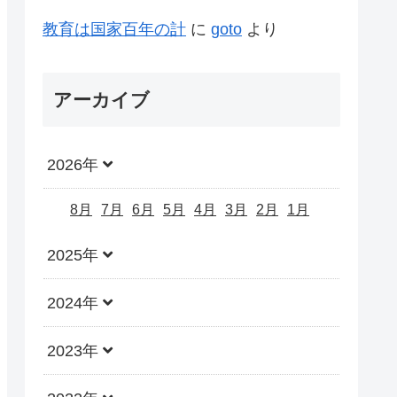
教育は国家百年の計
に
goto
より
アーカイブ
2026年
8月
7月
6月
5月
4月
3月
2月
1月
2025年
2024年
2023年