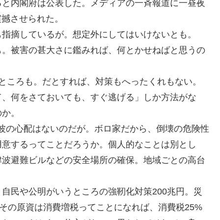
ると内閣府は公表した。メディアの一斉報道に一昼夜
震撼させられた。
も指摘しているが。想定外にしてはいけないとも。
も。被害の甚大さに鑑みれば、何とかせねばと思うの
るところも。だとすれば、対策もへったくれもない。
て、何をさておいても、すぐ逃げる」しか方法がな
のか。
津波の心配はないのだが。ボロ家だから、倒壊の危険性
用意するってことだろうか。個人的なことは別とし
津波避難ビルなどの安全場所の確保。地域ごとの高台
自民や公明がいうところの強靭化対策200兆円。災
、その原資は消費増税ってことになれば、消費税25%