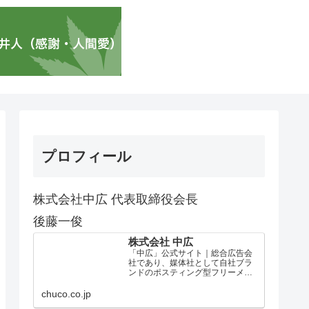
プロフィール
株式会社中広 代表取締役会長
後藤一俊
株式会社 中広
「中広」公式サイト｜総合広告会
社であり、媒体社として自社ブラ
ンドのポスティング型フリーメデ
ィア、ハッピーメディア®『地域み
っちゃく生活情報誌®』を全国で
chuco.co.jp
1100万部以上展開しています。