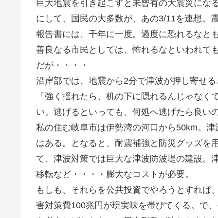
巨大地震を引き起こすと未曾有の大震災にな
にして、国民の大多数が、あの3/11を連想。
報告書には、千年に一度。過度に恐れるなと
善良なる市民としては、怖れるなといわれて
だが・・・・
沿岸部では、地震から2分で津波が押し寄せ
「強く揺れたら、机の下に隠れるんじゃなく
い。逃げるといっても、何処へ逃げたら良い
私の住む岐阜市は伊勢湾の河口から50km。
はある。となると、耐震補強と防災グッズを
て、津波対策では巨大な津波防波堤の建設。
移転など・・・・膨大なコストが必要。
もしも、それらを公共投資でやろうとすれば、
害対策費100兆円が現実味を帯びてくる。で