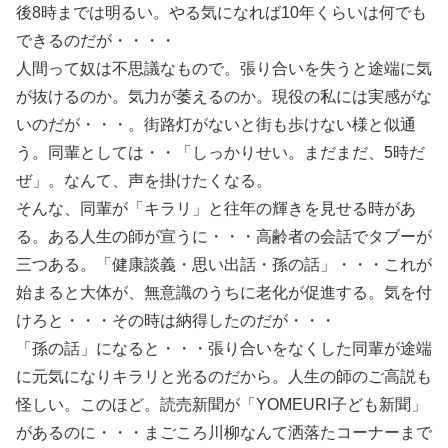
後8時までは明るい。やる気になれば10年くらいは何でも
できるのだが・・・・
人間って奴は不思議なもので。張り合いを失うと途端に気
が抜けるのか。気力が萎えるのか。現役の私には実感がな
いのだが・・・。街路灯がないと街も歩けない様と似通
う。同輩としては・・「しっかりせい。まだまだ、5時だ
ぜ」。なんて、声を掛けたくなる。
そんな、同輩が「キラリ」と往年の輝きを見せる時があ
る。ある人生の師が宣うに・・・高齢者の会話でタブーが
三つある。「健康談義・思い出話・孫の話」・・・これが
始まると大体が、無意識のうちに老化が促進する。気を付
けろと・・・その時は納得したのだが・・・
「孫の話」になると・・・張り合いをなくした同輩が途端
に元気になりキラリと光るのだから。人生の師のご高説も
怪しい。このほど。読売新聞が「YOMEURI子ども新聞」
があるのに・・・まごころ川柳なんて洒落たコーナーまで