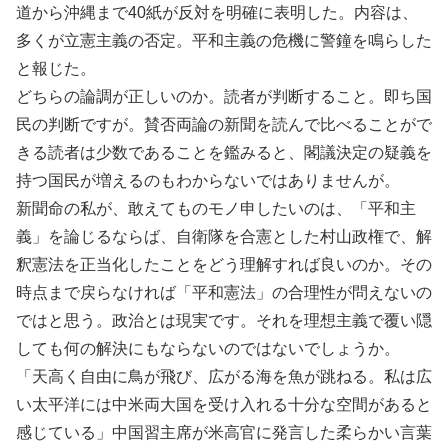
道から沖縄まで40紙が反対を明確に表明した。内容は、
多くが立憲主義の否定。平和主義の危機に警鐘を鳴らした
と報じた。
どちらの論調が正しいのか。読者が判断すること。即ち国
民の判断ですが。賛否両論の新聞を読んで比べることがで
きる読者は少数であることを鑑みると、閣議決定の疑義を
持つ国民が増えるのもわからないではありませんが。
新聞命の私が、敢えてものモノ申したいのは、「平和主
義」を論じるならば、自衛隊を合憲とした村山政権で、解
釈憲法を正当化したことをどう理解すれば良いのか。その
時点まで戻らなければ「平和憲法」の合理性が問えないの
ではと思う。政治とは現実です。それを理想主義で覆い隠
しても何の解決にもならないのではないでしょうか。
「天高く自由に鳥が飛び、広がる海を魚が跳ねる。私は広
い太平洋には中米両大国を受け入れる十分な空間があると
感じている」中国習主席が米高官に発言した柔らかい言葉