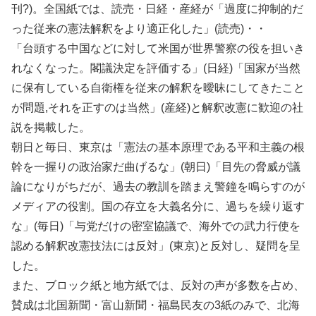
刊?)。全国紙では、読売・日経・産経が「過度に抑制的だ
った従来の憲法解釈をより適正化した」(読売)・・
「台頭する中国などに対して米国が世界警察の役を担いき
れなくなった。閣議決定を評価する」(日経)「国家が当然
に保有している自衛権を従来の解釈を曖昧にしてきたこと
が問題,それを正すのは当然」(産経)と解釈改憲に歓迎の社
説を掲載した。
朝日と毎日、東京は「憲法の基本原理である平和主義の根
幹を一握りの政治家だ曲げるな」(朝日)「目先の脅威が議
論になりがちだが、過去の教訓を踏まえ警鐘を鳴らすのが
メディアの役割。国の存立を大義名分に、過ちを繰り返す
な」(毎日)「与党だけの密室協議で、海外での武力行使を
認める解釈改憲技法には反対」(東京)と反対し、疑問を呈
した。
また、ブロック紙と地方紙では、反対の声が多数を占め、
賛成は北国新聞・富山新聞・福島民友の3紙のみで、北海