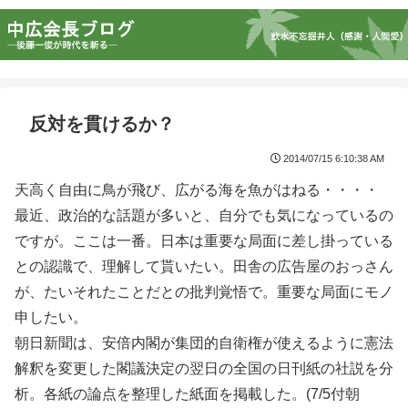
反対を貫けるか？
2014/07/15 6:10:38 AM
天高く自由に鳥が飛び、広がる海を魚がはねる・・・・
最近、政治的な話題が多いと、自分でも気になっているの
ですが。ここは一番。日本は重要な局面に差し掛っている
との認識で、理解して貰いたい。田舎の広告屋のおっさん
が、たいそれたことだとの批判覚悟で。重要な局面にモノ
申したい。
朝日新聞は、安倍内閣が集団的自衛権が使えるように憲法
解釈を変更した閣議決定の翌日の全国の日刊紙の社説を分
析。各紙の論点を整理した紙面を掲載した。(7/5付朝