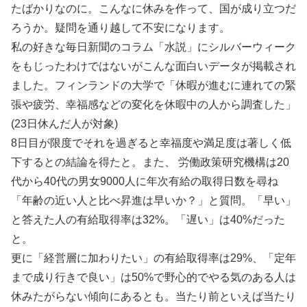
たばかりなのに。こんなに休みを作って、国が成り立つだ
ろうか。疑問を通り越して不安になります。
私の好きな毎日新聞のコラム「水説」にシルバーウィーク
をもじったわけではないがこんな面白いデータが掲載され
ました。フィンランドの大学で「休暇が進むに連れての緊
張や疲労、幸福感などの変化を休暇中の人から調査した」
(23日休んだ人が対象)
8日目が限度でそれを過ぎると幸福度や満足度は著しく低
下するとの結論を得たと。また、 労働政策研究機構は20
代から40代の男女9000人に年次有給の取得日数を尋ね
「年齢の近い人と比べ昇進は早いか？」と質問。「早い」
と答えた人の有給取得率は32%。「遅い」は40%だった
と。
更に「経営層に加わりたい」の有給取得率は29%、「定年
まで成り行きで良い」は50%で野心的でやる気のある人は
休みたがらない傾向にあるとも。当たり前といえば当たり