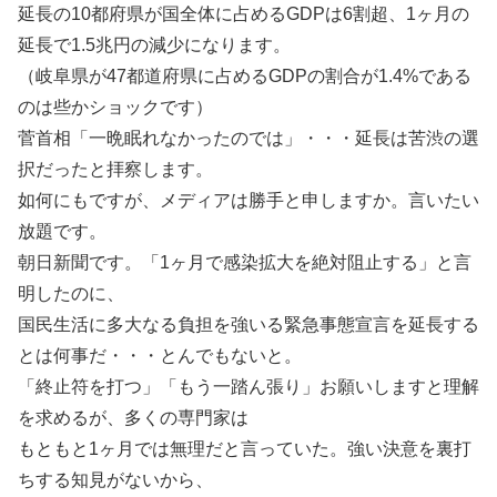
延長の10都府県が国全体に占めるGDPは6割超、1ヶ月の
延長で1.5兆円の減少になります。
（岐阜県が47都道府県に占めるGDPの割合が1.4%である
のは些かショックです）
菅首相「一晩眠れなかったのでは」・・・延長は苦渋の選
択だったと拝察します。
如何にもですが、メディアは勝手と申しますか。言いたい
放題です。
朝日新聞です。「1ヶ月で感染拡大を絶対阻止する」と言
明したのに、
国民生活に多大なる負担を強いる緊急事態宣言を延長する
とは何事だ・・・とんでもないと。
「終止符を打つ」「もう一踏ん張り」お願いしますと理解
を求めるが、多くの専門家は
もともと1ヶ月では無理だと言っていた。強い決意を裏打
ちする知見がないから、