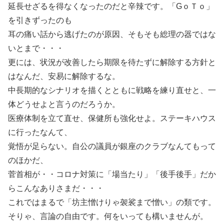
延長せざるを得なくなったのだと辛辣です。「GｏＴｏ」
を引きずったのも
耳の痛い話から逃げたのが原因、そもそも総理の器ではな
いとまで・・・
更には、状況が改善したら期限を待たずに解除する方針と
はなんだ、安易に解除するな。
中長期的なシナリオを描くとともに戦略を練り直せと、一
体どうせよと言うのだろうか。
医療体制を立て直せ、保健所も強化せよ。ステーキハウス
に行ったなんて、
覚悟が足らない。自公の議員が銀座のクラブなんてもって
のほかだ、
菅首相が・・コロナ対策に「場当たり」「後手後手」だか
らこんなありさまだ・・・
これではまるで「坊主憎けりゃ袈裟まで憎い」の類です。
そりゃ、言論の自由です。何をいっても構いませんが。