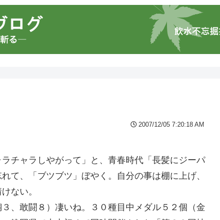
2007/12/05 7:20:18 AM
ャラチャラしやがって」と、青春時代「長髪にジーパ
忘れて、「ブツブツ」ぼやく。自分の事は棚に上げ、
情けない。
銅３、敢闘８）凄いね。３０種目中メダル５２個（金