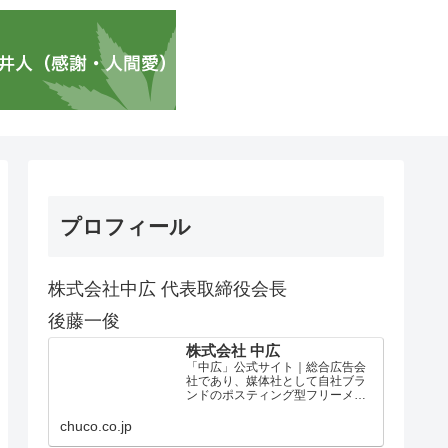
プロフィール
株式会社中広 代表取締役会長
後藤一俊
株式会社 中広
「中広」公式サイト｜総合広告会
社であり、媒体社として自社ブラ
ンドのポスティング型フリーメデ
ィア、ハッピーメディア®『地域み
っちゃく生活情報誌®』を全国で
chuco.co.jp
1100万部以上展開しています。