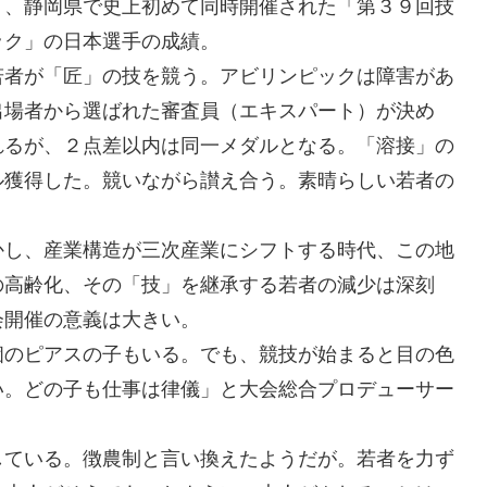
月、静岡県で史上初めて同時開催された「第３９回技
ック」の日本選手の成績。
若者が「匠」の技を競う。アビリンピックは障害があ
出場者から選ばれた審査員（エキスパート）が決め
れるが、２点差以内は同一メダルとなる。「溶接」の
ル獲得した。競いながら讃え合う。素晴らしい若者の
かし、産業構造が三次産業にシフトする時代、この地
の高齢化、その「技」を継承する若者の減少は深刻
会開催の意義は大きい。
個のピアスの子もいる。でも、競技が始まると目の色
い。どの子も仕事は律儀」と大会総合プロデューサー
している。徴農制と言い換えたようだが。若者を力ず