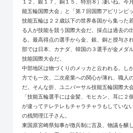
１２、銀１７、銅１５、特別８）凄いね。今
能五輪国際大会」と「第７回国際アビリンピ
技能五輪は２２歳以下の世界各国から集った
る人が技能を競う国際大会だ。採点は過去の
る。最高得点の選手から金、銀、銅と授与さ
部では日本、カナダ、韓国の３選手が金メダ
技能国際大会だ。
中部地区は物づくりのメッカと云われる。し
方でも一次、二次産業への関心が薄れ、職人
だ。そんな折、ユニバーサル技能五輪国際大
「技能五輪選手には金髪、モヒカン、耳に２
が違ってテレテレもチャラチャラもしていな
の残間理江子さん。
東国原宮崎県知事が徴兵制に言及、物議を醸