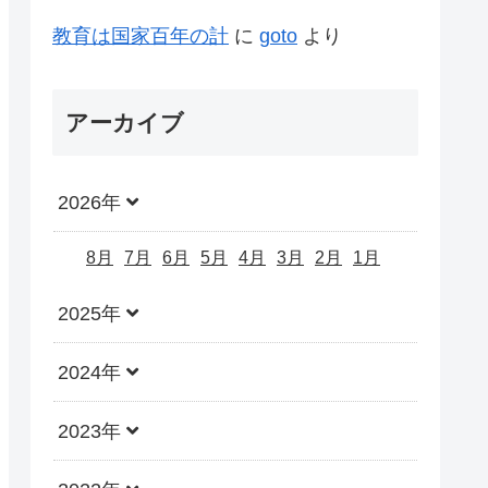
教育は国家百年の計
に
goto
より
アーカイブ
2026年
8月
7月
6月
5月
4月
3月
2月
1月
2025年
2024年
2023年