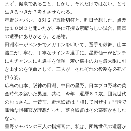
まず、健康であること。しかし、それだけではない。どう
生きるべきか？考えさせられる。
星野ジャパン。８対２で五輪切符と、昨日予想した。点差
は１０対２と開いたが、手に汗握る素晴らしい試合。両軍
の選手にありがとう。と感謝。
田淵幸一がベンチでメガホンを叩いて、選手を鼓舞。山本
浩二が丁寧な、丁寧なサインを選手に。星野仙一がピンチ
にもチャンスにも選手を信頼。若い選手の力を最大限に引
き出すのを使命として。三人が、それぞれの役割を必死で
担う姿。
広島の山本、阪神の田淵、中日の星野。日本プロ野球の黄
金時代を築いた男達。共に、今年、還暦６０歳。団塊世代
のおっさん。一昔前、野球監督は「和して同ぜず」非情で
孤独な指揮官が理想だった。落合監督はその部類かもしれ
ない。
星野ジャパンの三人の指揮官に、私は、団塊世代の還暦か