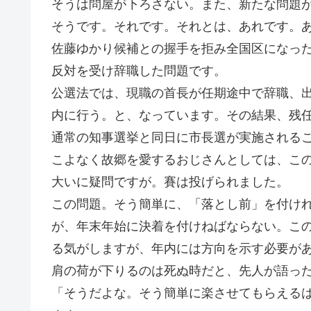
そうは問屋が下ろさない。また、新たな問題
そうです。それです。それとは、あれです。
佐藤ゆかり候補との握手を拒み全国区になっ
反対を受け辞職した問題です。
公選法では、現職の首長が任期途中で辞職、
内に行う。と、なっています。その結果、残
通常の知事選挙と同日に市長選が実施される
こよなく故郷を愛するおじさんとしては、こ
大いに疑問ですが。賽は投げられました。
この問題。そう簡単に、「落とし前」を付け
が、年末年始に決着を付けねばならない。こ
る気がしますが、年内には方向を示す必要が
肩の荷が下りるのは死ぬ時だと、先人が語っ
「そうだよな。そう簡単に楽させてもらえる