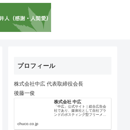
プロフィール
株式会社中広 代表取締役会長
後藤一俊
株式会社 中広
「中広」公式サイト｜総合広告会
社であり、媒体社として自社ブラ
ンドのポスティング型フリーメデ
ィア、ハッピーメディア®『地域み
っちゃく生活情報誌®』を全国で
chuco.co.jp
1100万部以上展開しています。