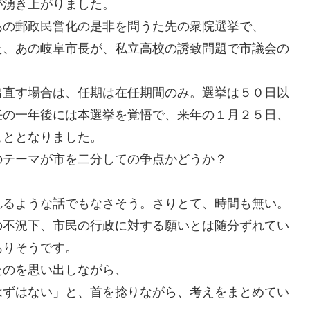
が湧き上がりました。
あの郵政民営化の是非を問うた先の衆院選挙で、
た、あの岐阜市長が、私立高校の誘致問題で市議会の
出直す場合は、任期は在任期間のみ。選挙は５０日以
任の一年後には本選挙を覚悟で、来年の１月２５日、
こととなりました。
のテーマが市を二分しての争点かどうか？
れるような話でもなさそう。さりとて、時間も無い。
の不況下、市民の行政に対する願いとは随分ずれてい
ありそうです。
たのを思い出しながら、
はずはない」と、首を捻りながら、考えをまとめてい