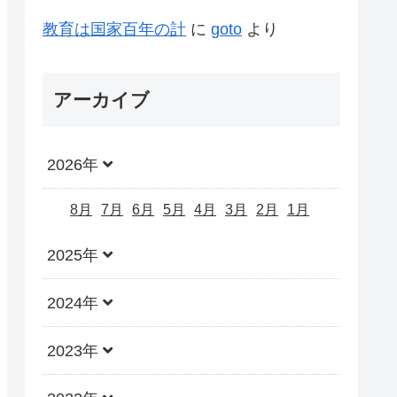
教育は国家百年の計
に
goto
より
アーカイブ
2026年
8月
7月
6月
5月
4月
3月
2月
1月
2025年
2024年
2023年