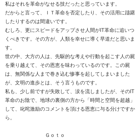
私はそれを革命がなせる技だったと思っています。
だからと言って、ＩＴ革命を否定したり、その活用に躊躇
したりするのは間違いです。
むしろ、更にスピードをアップさせ人間がIT革命に追いつ
くべきです。その方が、人類を幸せに導く早道だと思いま
す。
世の中、大方の人は、先駆的な考えや行動を起こす人の屍
を乗り越えて、その恩恵を味わっているのです。この屍
は、無関係な人まで巻き込む惨事を起してしまいました
が、文明の進歩とは、そう言うものです。
私も、少し前ですが失敗して、涙を流しましたが、そのIT
革命のお陰で、地球の裏側の方から「時間と空間を超越」
して、叱咤激励のコメントを頂ける恩恵に与る分けですか
ら。
Ｇｏｔｏ