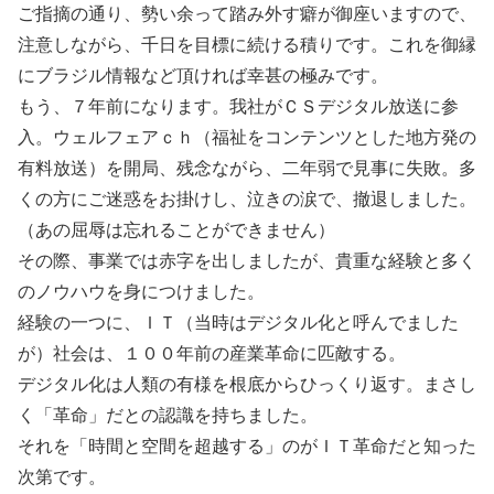
ご指摘の通り、勢い余って踏み外す癖が御座いますので、
注意しながら、千日を目標に続ける積りです。これを御縁
にブラジル情報など頂ければ幸甚の極みです。
もう、７年前になります。我社がＣＳデジタル放送に参
入。ウェルフェアｃｈ（福祉をコンテンツとした地方発の
有料放送）を開局、残念ながら、二年弱で見事に失敗。多
くの方にご迷惑をお掛けし、泣きの涙で、撤退しました。
（あの屈辱は忘れることができません）
その際、事業では赤字を出しましたが、貴重な経験と多く
のノウハウを身につけました。
経験の一つに、ＩＴ（当時はデジタル化と呼んでました
が）社会は、１００年前の産業革命に匹敵する。
デジタル化は人類の有様を根底からひっくり返す。まさし
く「革命」だとの認識を持ちました。
それを「時間と空間を超越する」のがＩＴ革命だと知った
次第です。